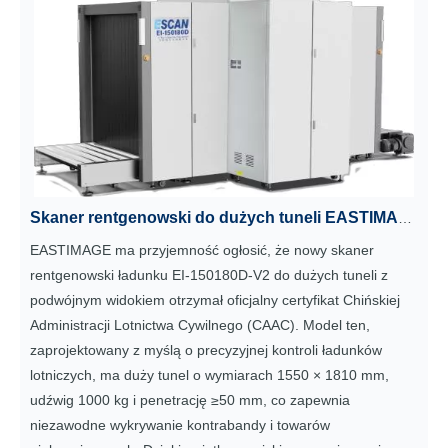
Skaner rentgenowski do dużych tuneli EASTIMAGE EI-150180D-V2 z certyfikatem lotnictwa cywilnego CAAC
EASTIMAGE ma przyjemność ogłosić, że nowy skaner
rentgenowski ładunku EI-150180D-V2 do dużych tuneli z
podwójnym widokiem otrzymał oficjalny certyfikat Chińskiej
Administracji Lotnictwa Cywilnego (CAAC). Model ten,
zaprojektowany z myślą o precyzyjnej kontroli ładunków
lotniczych, ma duży tunel o wymiarach 1550 × 1810 mm,
udźwig 1000 kg i penetrację ≥50 mm, co zapewnia
niezawodne wykrywanie kontrabandy i towarów