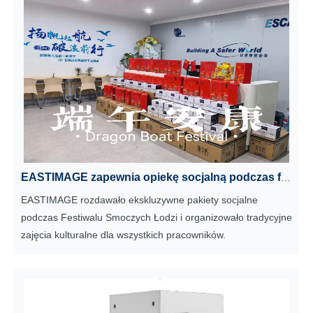
EASTIMAGE zapewnia opiekę socjalną podczas festiwalu Dragon Boat i organizuje wydarzenia kulturalne, wysyłając życzenia do wszystkich klientów na całym świecie
EASTIMAGE rozdawało ekskluzywne pakiety socjalne
podczas Festiwalu Smoczych Łodzi i organizowało tradycyjne
zajęcia kulturalne dla wszystkich pracowników.