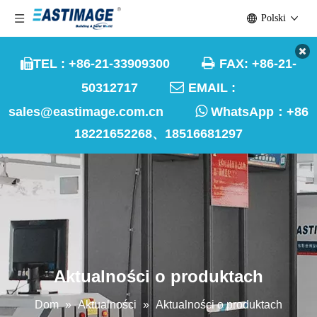
Polski

TEL : +86-21-33909300
FAX: +86-21-


50312717
EMAIL :

sales@eastimage.com.cn
WhatsApp：
+86
18221652268、18516681297
Aktualności o produktach
Dom
»
Aktualności
»
Aktualności o produktach