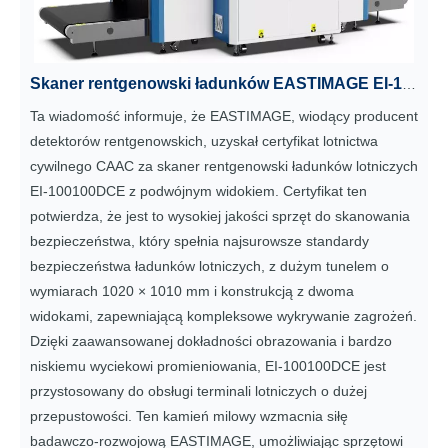
Skaner rentgenowski ładunków EASTIMAGE EI-100100DCE z podwójnym widokiem zdobywa prestiżowy certyfikat lotnictwa cywilnego CAAC
Ta wiadomość informuje, że EASTIMAGE, wiodący producent
detektorów rentgenowskich, uzyskał certyfikat lotnictwa
cywilnego CAAC za skaner rentgenowski ładunków lotniczych
EI-100100DCE z podwójnym widokiem. Certyfikat ten
potwierdza, że ​​jest to wysokiej jakości sprzęt do skanowania
bezpieczeństwa, który spełnia najsurowsze standardy
bezpieczeństwa ładunków lotniczych, z dużym tunelem o
wymiarach 1020 × 1010 mm i konstrukcją z dwoma
widokami, zapewniającą kompleksowe wykrywanie zagrożeń.
Dzięki zaawansowanej dokładności obrazowania i bardzo
niskiemu wyciekowi promieniowania, EI-100100DCE jest
przystosowany do obsługi terminali lotniczych o dużej
przepustowości. Ten kamień milowy wzmacnia siłę
badawczo-rozwojową EASTIMAGE, umożliwiając sprzętowi