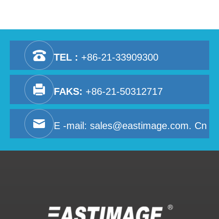
TEL :
+86-21-33909300
FAKS:
+86-21-50312717
E -mail:
sales@eastimage.com. Cn