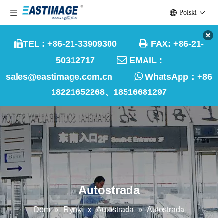
Polski

TEL : +86-21-33909300
FAX: +86-21-


50312717
EMAIL :

sales@eastimage.com.cn
WhatsApp：
+86
18221652268、18516681297
Autostrada
Dom
»
Rynki
»
Autostrada
»
Autostrada