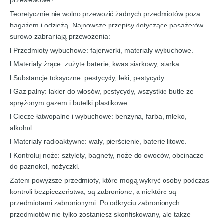
przesiewowe?
Teoretycznie nie wolno przewozić żadnych przedmiotów poza
bagażem i odzieżą. Najnowsze przepisy dotyczące pasażerów
surowo zabraniają przewożenia:
l Przedmioty wybuchowe: fajerwerki, materiały wybuchowe.
l Materiały żrące: zużyte baterie, kwas siarkowy, siarka.
l Substancje toksyczne: pestycydy, leki, pestycydy.
l Gaz palny: lakier do włosów, pestycydy, wszystkie butle ze
sprężonym gazem i butelki plastikowe.
l Ciecze łatwopalne i wybuchowe: benzyna, farba, mleko,
alkohol.
l Materiały radioaktywne: wały, pierścienie, baterie litowe.
l Kontroluj noże: sztylety, bagnety, noże do owoców, obcinacze
do paznokci, nożyczki.
Zatem powyższe przedmioty, które mogą wykryć osoby podczas
kontroli bezpieczeństwa, są zabronione, a niektóre są
przedmiotami zabronionymi. Po odkryciu zabronionych
przedmiotów nie tylko zostaniesz skonfiskowany, ale także