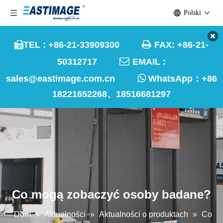
Polski

TEL : +86-21-33909300
FAX: +86-21-


50312717
EMAIL :

sales@eastimage.com.cn
WhatsApp：
+86
18221652268、18516681297
Co mogą zobaczyć osoby badane?
Dom
»
Aktualności
»
Aktualności o produktach
»
Co