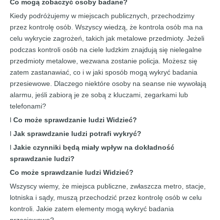
Co mogą zobaczyć osoby badane?
Kiedy podróżujemy w miejscach publicznych, przechodzimy
przez kontrolę osób. Wszyscy wiedzą, że kontrola osób ma na
celu wykrycie zagrożeń, takich jak metalowe przedmioty. Jeżeli
podczas kontroli osób na ciele ludzkim znajdują się nielegalne
przedmioty metalowe, wezwana zostanie policja. Możesz się
zatem zastanawiać, co i w jaki sposób mogą wykryć badania
przesiewowe. Dlaczego niektóre osoby na seanse nie wywołają
alarmu, jeśli zabiorą je ze sobą z kluczami, zegarkami lub
telefonami?
l
Co może
sprawdzanie ludzi
Widzieć?
l
Jak
sprawdzanie ludzi
potrafi wykryć?
l
Jakie czynniki będą miały wpływ na dokładność
sprawdzanie ludzi
?
Co może
sprawdzanie ludzi
Widzieć?
Wszyscy wiemy, że miejsca publiczne, zwłaszcza metro, stacje,
lotniska i sądy, muszą przechodzić przez kontrolę osób w celu
kontroli. Jakie zatem elementy mogą wykryć badania