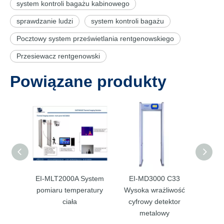
system kontroli bagażu kabinowego
sprawdzanie ludzi
system kontroli bagażu
Pocztowy system prześwietlania rentgenowskiego
Przesiewacz rentgenowski
Powiązane produkty
EI-MLT2000A System
EI-MD3000 C33
EI
pomiaru temperatury
Wysoka wrażliwość
Przen
ciała
cyfrowy detektor
paska 
metalowy
det