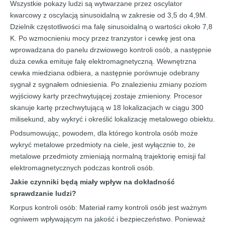
Wszystkie pokazy ludzi są wytwarzane przez oscylator
kwarcowy z oscylacją sinusoidalną w zakresie od 3,5 do 4,9M.
Dzielnik częstotliwości ma falę sinusoidalną o wartości około 7,8
K. Po wzmocnieniu mocy przez tranzystor i cewkę jest ona
wprowadzana do panelu drzwiowego kontroli osób, a następnie
duża cewka emituje falę elektromagnetyczną. Wewnętrzna
cewka miedziana odbiera, a następnie porównuje odebrany
sygnał z sygnałem odniesienia. Po znalezieniu zmiany poziom
wyjściowy karty przechwytującej zostaje zmieniony. Procesor
skanuje kartę przechwytującą w 18 lokalizacjach w ciągu 300
milisekund, aby wykryć i określić lokalizację metalowego obiektu.
Podsumowując, powodem, dla którego kontrola osób może
wykryć metalowe przedmioty na ciele, jest wyłącznie to, że
metalowe przedmioty zmieniają normalną trajektorię emisji fal
elektromagnetycznych podczas kontroli osób.
Jakie czynniki będą miały wpływ na dokładność
sprawdzanie ludzi
?
Korpus kontroli osób: Materiał ramy kontroli osób jest ważnym
ogniwem wpływającym na jakość i bezpieczeństwo. Ponieważ