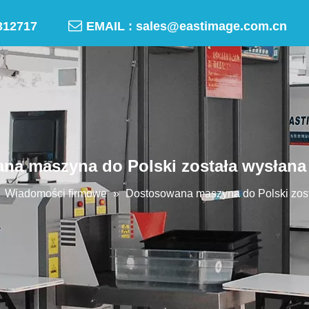

-50312717
EMAIL :
sales@eastimage.com.cn
na maszyna do Polski została wysłana
»
Wiadomości firmowe
»
Dostosowana maszyna do Polski zost