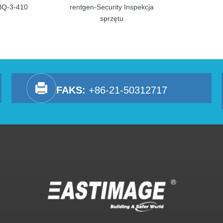
BQ-3-410
rentgen-Security Inspekcja
sprzętu
FAKS:
+86-21-50312717