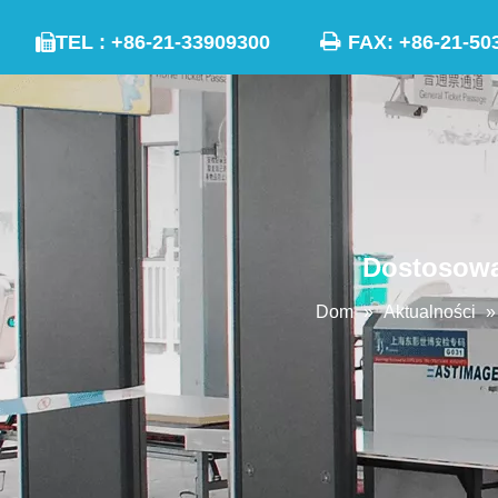

TEL : +86-21-33909300
FAX: +86-21

Dostosowa
Dom
»
Aktualności