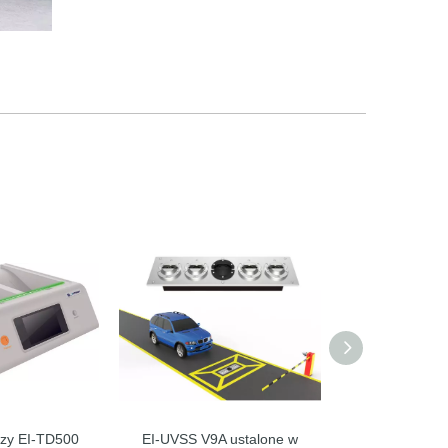
czy EI-TD500
EI-UVSS V9A ustalone w
System term