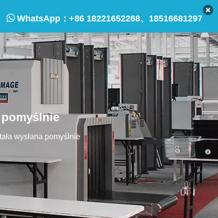

WhatsApp：
+86 18221652268、18516681297
 pomyślnie
ała wysłana pomyślnie