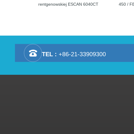
rentgenowskiej ESCAN 6040CT
450 / F
TEL :
+86-21-33909300