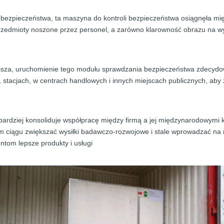
i bezpieczeństwa, ta maszyna do kontroli bezpieczeństwa osiągnęła 
przedmioty noszone przez personel, a zarówno klarowność obrazu na w
ejsza, uruchomienie tego modułu sprawdzania bezpieczeństwa zdecydow
 stacjach, w centrach handlowych i innych miejscach publicznych, ab
 bardziej konsoliduje współpracę między firmą a jej międzynarodowymi k
m ciągu zwiększać wysiłki badawczo-rozwojowe i stale wprowadzać na
ntom lepsze produkty i usługi