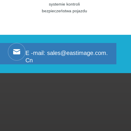
systemie kontroli
pomiaru tempe
bezpieczeństwa pojazdu
MLT1
E -mail:
sales@eastimage.com.
Cn