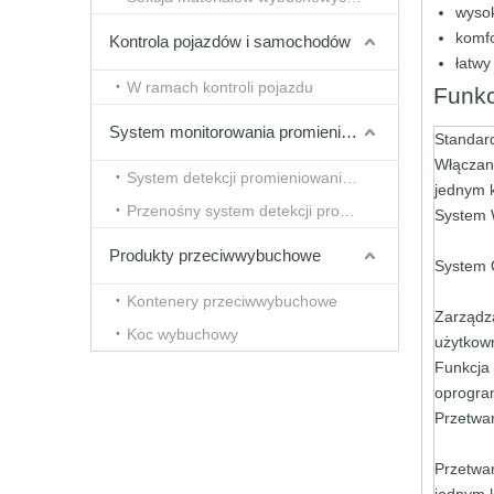
wysok
komf
Kontrola pojazdów i samochodów
łatwy
W ramach kontroli pojazdu
Funkc
System monitorowania promieniowania
Standar
Włączan
System detekcji promieniowania typu tunelowego
jednym 
Przenośny system detekcji promieniowania
System
Produkty przeciwwybuchowe
System
Kontenery przeciwwybuchowe
Zarządz
Koc wybuchowy
użytkow
Funkcja
oprogra
Przetwa
Przetwa