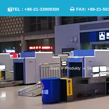

TEL : +86-21-33909300
FAX: +86-21

Dom
»
Produkty
»
Skaner rent