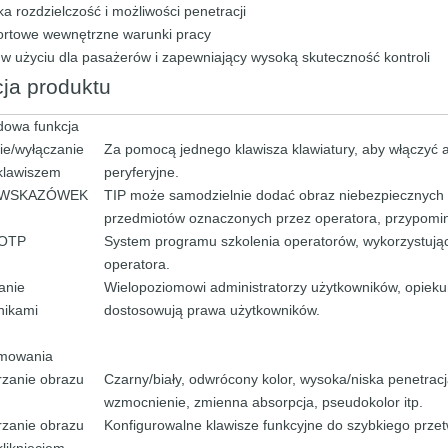
a rozdzielczość i możliwości penetracji
ortowe wewnętrzne warunki pracy
 w użyciu dla pasażerów i zapewniający wysoką skuteczność kontroli
ja produktu
dowa funkcja
ie/wyłączanie
Za pomocą jednego klawisza klawiatury, aby włączyć a
klawiszem
peryferyjne.
 WSKAZÓWEK
TIP może samodzielnie dodać obraz niebezpiecznych p
przedmiotów oznaczonych przez operatora, przypomin
 OTP
System programu szkolenia operatorów, wykorzystując
operatora.
anie
Wielopoziomowi administratorzy użytkowników, opieku
nikami
dostosowują prawa użytkowników.
mowania
rzanie obrazu
Czarny/biały, odwrócony kolor, wysoka/niska penetrac
wzmocnienie, zmienna absorpcja, pseudokolor itp.
rzanie obrazu
Konfigurowalne klawisze funkcyjne do szybkiego przet