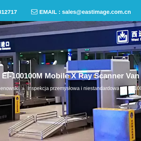

-50312717
EMAIL :
sales@eastimage.com.cn
EI-100100M Mobile X Ray Scanner Van
genowski
»
Inspekcja przemysłowa i niestandardowa
»
EI-10