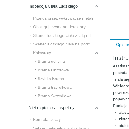
Inspekcja Ciała Ludzkiego
Przejdź przez wykrywacze metali
Obsługuj trzymane detektory
Skaner ludzkiego ciała z falą milimetrową
Skaner ludzkiego ciała na podczerwień i termiczny
Opis p
Kołowroty
Instr
Brama uchylna
eastimag
Brama Obrotowa
posiada 
Szybka Brama
stała s
Wieloene
Brama trzyrolkowa
powierzc
Brama Skrzydłowa
pojedync
Funkcje 
Niebezpieczna inspekcja
elast
zint
Kontrola cieczy
stabi
Sekcja materiałów wybuchowych i narkotyków