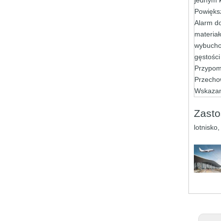
jednym k
Powięks
Alarm d
materia
wybucho
gęstości
Przypom
Przecho
Wskazan
Zast
lotnisko