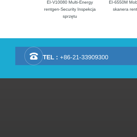
EI-V10080 Multi-Energy
EI-6550M Mobi
rentgen-Security Inspekcja
skanera ren
sprzętu
TEL :
+86-21-33909300