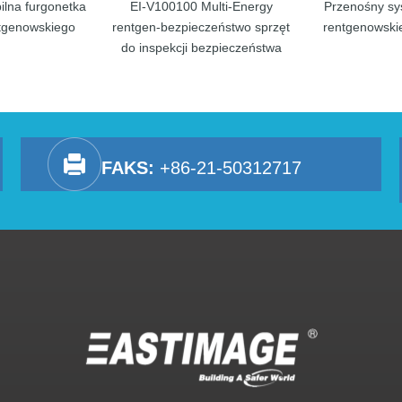
lna furgonetka
EI-V100100 Multi-Energy
Przenośny sy
tgenowskiego
rentgen-bezpieczeństwo sprzęt
rentgenowski
do inspekcji bezpieczeństwa
FAKS:
+86-21-50312717