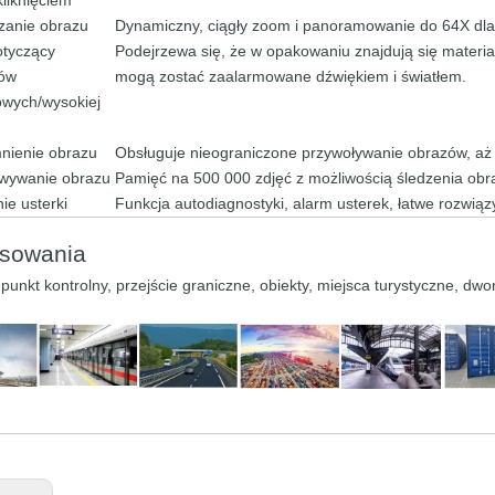
liknięciem
zanie obrazu
Dynamiczny, ciągły zoom i panoramowanie do 64X dl
otyczący
Podejrzewa się, że w opakowaniu znajdują się materia
łów
mogą zostać zaalarmowane dźwiękiem i światłem.
wych/wysokiej
nienie obrazu
Obsługuje nieograniczone przywoływanie obrazów, aż d
wywanie obrazu
Pamięć na 500 000 zdjęć z możliwością śledzenia obra
ie usterki
Funkcja autodiagnostyki, alarm usterek, łatwe rozwią
osowania
, punkt kontrolny, przejście graniczne, obiekty, miejsca turystyczne,