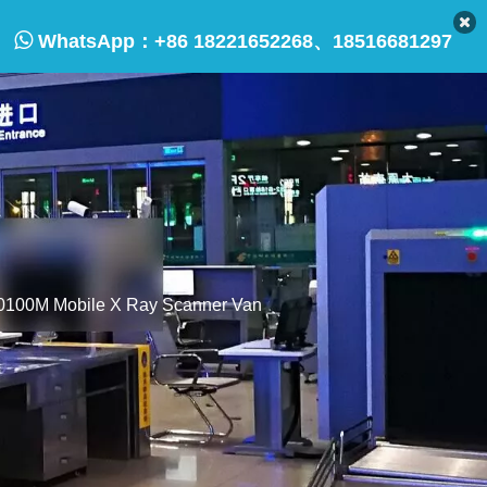

WhatsApp：
+86 18221652268、18516681297
0100M Mobile X Ray Scanner Van