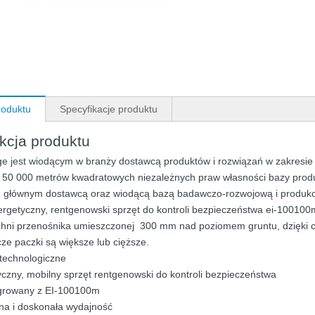
roduktu
Specyfikacje produktu
ukcja produktu
e jest wiodącym w branży dostawcą produktów i rozwiązań w zakresie 
50 000 metrów kwadratowych niezależnych praw własności bazy produk
ię głównym dostawcą oraz wiodącą bazą badawczo-rozwojową i produk
rgetyczny, rentgenowski sprzęt do kontroli bezpieczeństwa ei-100100
hni przenośnika umieszczonej 300 mm nad poziomem gruntu, dzięki cze
ze paczki są większe lub cięższe.
technologiczne
yczny, mobilny sprzęt rentgenowski do kontroli bezpieczeństwa
egrowany z EI-100100m
lna i doskonała wydajność