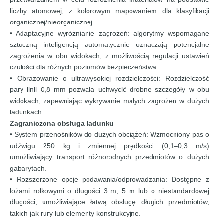
liczby atomowej, z kolorowym mapowaniem dla klasyfikacji
organicznej/nieorganicznej.
• Adaptacyjne wyróżnianie zagrożeń: algorytmy wspomagane
sztuczną inteligencją automatycznie oznaczają potencjalne
zagrożenia w obu widokach, z możliwością regulacji ustawień
czułości dla różnych poziomów bezpieczeństwa.
• Obrazowanie o ultrawysokiej rozdzielczości: Rozdzielczość
pary linii 0,8 mm pozwala uchwycić drobne szczegóły w obu
widokach, zapewniając wykrywanie małych zagrożeń w dużych
ładunkach.
Zagraniczona obsługa ładunku
• System przenośników do dużych obciążeń: Wzmocniony pas o
udźwigu 250 kg i zmiennej prędkości (0,1–0,3 m/s)
umożliwiający transport różnorodnych przedmiotów o dużych
gabarytach.
• Rozszerzone opcje podawania/odprowadzania: Dostępne z
łożami rolkowymi o długości 3 m, 5 m lub o niestandardowej
długości, umożliwiające łatwą obsługę długich przedmiotów,
takich jak rury lub elementy konstrukcyjne.