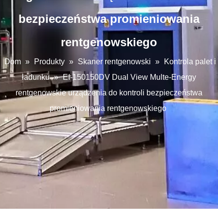
bezpieczeństwa promieniowania
rentgenowskiego
Dom
»
Produkty
»
Skaner rentgenowski
»
Kontrola palet i
ładunku
»
EI-150150DV Dual View Multe-Energy
rentgenowskie urządzenia do kontroli bezpieczeństwa
promieniowania rentgenowskiego