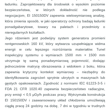
ładunku. Zaprojektowany dla środowisk o wysokim poziomie
bezpieczeństwa, w których dokładność nie podlega
negocjacjom, EI 150150DV zapewnia wielowymiarową analizę,
która zmienia sposób, w jaki operatorzy ochrony badają ładunki
ponadgabarytowe, towary na paletach i przedmioty o
nieregularnych kształtach.
Jego rdzeniem jest podwójny system generatora promieni
rentgenowskich 160 kV, który wytwarza uzupełniające widma
energii w celu lepszego rozróżniania materiałów. Tunel
inspekcyjny systemu o wymiarach 1500 mm × 1500 mm
utrzymuje tę samą ponadwymiarową pojemność, dodając
jednocześnie matrycę obrazowania z widokiem z boku, która
zapewnia krytyczny kontekst wymiarowy – niezbędny do
identyfikowania zagrożeń sprytnie ukrytych w maszynach lub
gęstych opakowaniach. Zgodność z normami IEC 61223-3-5 i
FDA 21 CFR 1020.40 zapewnia bezpieczeństwo radiacyjne,
przy emisji < 0,5 μGy/h podczas pracy. Wytrzymała konstrukcja
EI 150150DV i zaawansowany układ chłodzenia umożliwiają
ciągłą pracę 24 godziny na dobę, 7 dni w tygodniu w trudnych