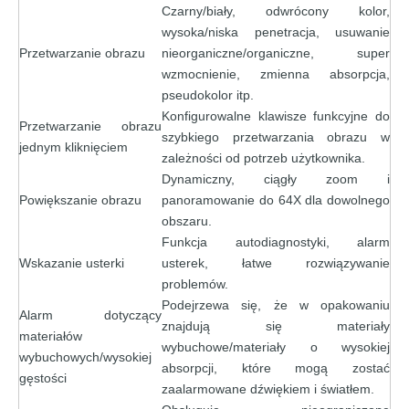
Czarny/biały, odwrócony kolor,
wysoka/niska penetracja, usuwanie
Przetwarzanie obrazu
nieorganiczne/organiczne, super
wzmocnienie, zmienna absorpcja,
pseudokolor itp.
Konfigurowalne klawisze funkcyjne do
Przetwarzanie obrazu
szybkiego przetwarzania obrazu w
jednym kliknięciem
zależności od potrzeb użytkownika.
Dynamiczny, ciągły zoom i
Powiększanie obrazu
panoramowanie do 64X dla dowolnego
obszaru.
Funkcja autodiagnostyki, alarm
Wskazanie usterki
usterek, łatwe rozwiązywanie
problemów.
Podejrzewa się, że w opakowaniu
Alarm dotyczący
znajdują się materiały
materiałów
wybuchowe/materiały o wysokiej
wybuchowych/wysokiej
absorpcji, które mogą zostać
gęstości
zaalarmowane dźwiękiem i światłem.