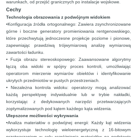
warunkach, od przejść granicznych po instalacje wojskowe.
Cechy
Technologia obrazowania z podwójnym widokiem
•Konfiguracja źródła ortogonalnego: Zawiera zsynchronizowane
górne i boczne generatory promieniowania rentgenowskiego,
które przechwytują jednoczesne projekcje poziome i pionowe,
zapewniając prawdziwą trójwymiarową analizę wymiarową
zawartości ładunku.
• Fuzja obrazu stereoskopowego: Zaawansowane algorytmy
łączą oba widoki w spójny proces kontroli, umożliwiając
operatorom mierzenie wymiarów obiektów i identyfikowanie
ukrytych przedmiotów w pustych przestrzeniach.
• Niezależna kontrola widoku: operatorzy mogą analizować
każdą perspektywę indywidualnie lub w trybie nakładki,
korzystając z dedykowanych narzędzi przetwarzających
zoptymalizowanych pod kątem każdego kąta widzenia.
Ulepszone możliwości wykrywania
•Analiza materiałów o podwójnej energii: Każdy kąt widzenia
wykorzystuje technologię wieloenergetyczną z 16-bitowym
przetwarzaniem w celu rozróżnienia materiałów na podstawie