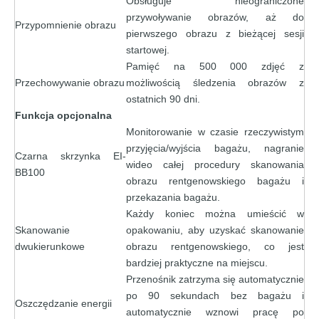
Obsługuje nieograniczone
przywoływanie obrazów, aż do
Przypomnienie obrazu
pierwszego obrazu z bieżącej sesji
startowej.
Pamięć na 500 000 zdjęć z
Przechowywanie obrazu
możliwością śledzenia obrazów z
ostatnich 90 dni.
Funkcja opcjonalna
Monitorowanie w czasie rzeczywistym
przyjęcia/wyjścia bagażu, nagranie
Czarna skrzynka EI-
wideo całej procedury skanowania
BB100
obrazu rentgenowskiego bagażu i
przekazania bagażu.
Każdy koniec można umieścić w
Skanowanie
opakowaniu, aby uzyskać skanowanie
dwukierunkowe
obrazu rentgenowskiego, co jest
bardziej praktyczne na miejscu.
Przenośnik zatrzyma się automatycznie
po 90 sekundach bez bagażu i
Oszczędzanie energii
automatycznie wznowi pracę po