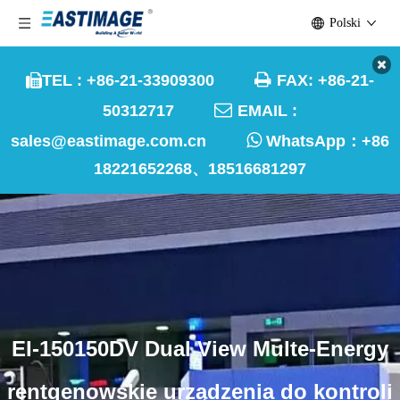
Polski

TEL : +86-21-33909300
FAX: +86-21-


50312717
EMAIL :

sales@eastimage.com.cn
WhatsApp：
+86
18221652268、18516681297
EI-150150DV Dual View Multe-Energy
rentgenowskie urządzenia do kontroli