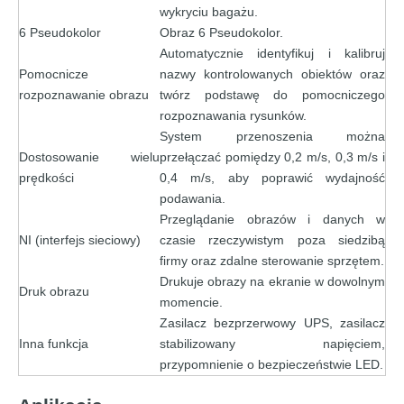
wykryciu bagażu.
6 Pseudokolor
Obraz 6 Pseudokolor.
Automatycznie identyfikuj i kalibruj
Pomocnicze
nazwy kontrolowanych obiektów oraz
rozpoznawanie obrazu
twórz podstawę do pomocniczego
rozpoznawania rysunków.
System przenoszenia można
Dostosowanie wielu
przełączać pomiędzy 0,2 m/s, 0,3 m/s i
prędkości
0,4 m/s, aby poprawić wydajność
podawania.
Przeglądanie obrazów i danych w
NI (interfejs sieciowy)
czasie rzeczywistym poza siedzibą
firmy oraz zdalne sterowanie sprzętem.
Drukuje obrazy na ekranie w dowolnym
Druk obrazu
momencie.
Zasilacz bezprzerwowy UPS, zasilacz
Inna funkcja
stabilizowany napięciem,
przypomnienie o bezpieczeństwie LED.