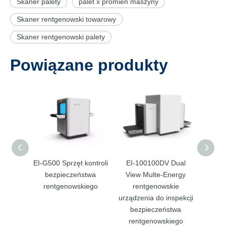
Skaner palety
palet x promień maszyny
Skaner rentgenowski towarowy
Skaner rentgenowski palety
Powiązane produkty
EI-G500 Sprzęt kontroli
EI-100100DV Dual
EI-1
bezpieczeństwa
View Multe-Energy
View M
rentgenowskiego
rentgenowskie
Secu
urządzenia do inspekcji
bezpieczeństwa
rentgenowskiego