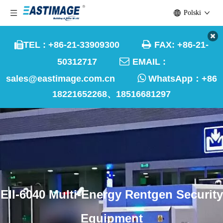
Polski

TEL : +86-21-33909300
FAX: +86-21-


50312717
EMAIL :

sales@eastimage.com.cn
WhatsApp：
+86
18221652268、18516681297
EII-6040 Multi-Energy Rentgen Security
Equipment