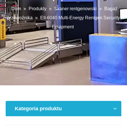
Dom
»
Produkty
»
Skaner rentgenowski
»
Bagaż
przewoźnika
»
EII-6040 Multi-Energy Rentgen Security
Equipment
Kategoria produktu