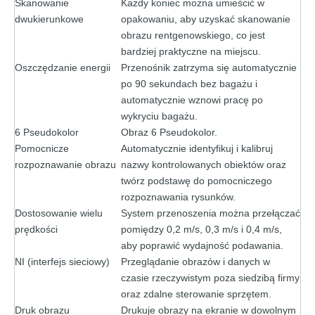
Skanowanie
Każdy koniec można umieścić w
dwukierunkowe
opakowaniu, aby uzyskać skanowanie
obrazu rentgenowskiego, co jest
bardziej praktyczne na miejscu.
Oszczędzanie energii
Przenośnik zatrzyma się automatycznie
po 90 sekundach bez bagażu i
automatycznie wznowi pracę po
wykryciu bagażu.
6 Pseudokolor
Obraz 6 Pseudokolor.
Pomocnicze
Automatycznie identyfikuj i kalibruj
rozpoznawanie obrazu
nazwy kontrolowanych obiektów oraz
twórz podstawę do pomocniczego
rozpoznawania rysunków.
Dostosowanie wielu
System przenoszenia można przełączać
prędkości
pomiędzy 0,2 m/s, 0,3 m/s i 0,4 m/s,
aby poprawić wydajność podawania.
NI (interfejs sieciowy)
Przeglądanie obrazów i danych w
czasie rzeczywistym poza siedzibą firmy
oraz zdalne sterowanie sprzętem.
Druk obrazu
Drukuje obrazy na ekranie w dowolnym