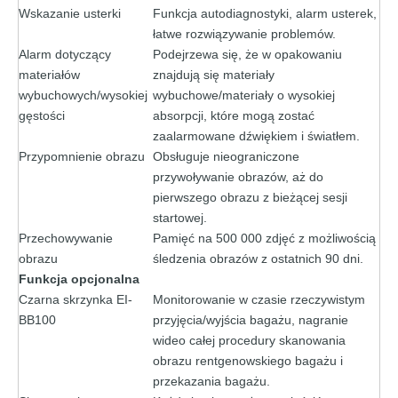
Wskazanie usterki
Funkcja autodiagnostyki, alarm usterek,
łatwe rozwiązywanie problemów.
Alarm dotyczący
Podejrzewa się, że w opakowaniu
materiałów
znajdują się materiały
wybuchowych/wysokiej
wybuchowe/materiały o wysokiej
gęstości
absorpcji, które mogą zostać
zaalarmowane dźwiękiem i światłem.
Przypomnienie obrazu
Obsługuje nieograniczone
przywoływanie obrazów, aż do
pierwszego obrazu z bieżącej sesji
startowej.
Przechowywanie
Pamięć na 500 000 zdjęć z możliwością
obrazu
śledzenia obrazów z ostatnich 90 dni.
Funkcja opcjonalna
Czarna skrzynka EI-
Monitorowanie w czasie rzeczywistym
BB100
przyjęcia/wyjścia bagażu, nagranie
wideo całej procedury skanowania
obrazu rentgenowskiego bagażu i
przekazania bagażu.