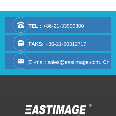
TEL :
+86-21-33909300
FAKS:
+86-21-50312717
E -mail:
sales@eastimage.com. Cn