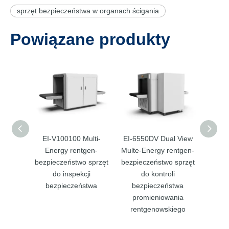
sprzęt bezpieczeństwa w organach ścigania
Powiązane produkty
EI-V100100 Multi-
EI-6550DV Dual View
EI-65
Energy rentgen-
Multe-Energy rentgen-
Multe-
bezpieczeństwo sprzęt
bezpieczeństwo sprzęt
bezpie
do inspekcji
do kontroli
bezpieczeństwa
bezpieczeństwa
be
promieniowania
pr
rentgenowskiego
ren