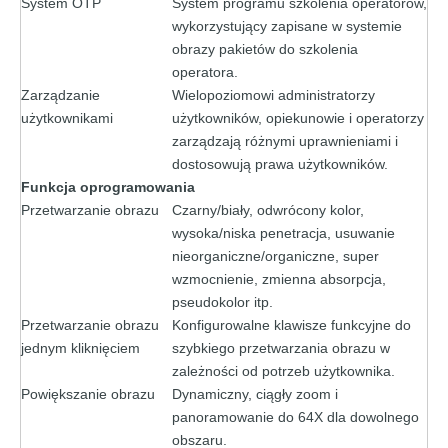
System OTP
System programu szkolenia operatorów,
wykorzystujący zapisane w systemie
obrazy pakietów do szkolenia
operatora.
Zarządzanie
Wielopoziomowi administratorzy
użytkownikami
użytkowników, opiekunowie i operatorzy
zarządzają różnymi uprawnieniami i
dostosowują prawa użytkowników.
Funkcja oprogramowania
Przetwarzanie obrazu
Czarny/biały, odwrócony kolor,
wysoka/niska penetracja, usuwanie
nieorganiczne/organiczne, super
wzmocnienie, zmienna absorpcja,
pseudokolor itp.
Przetwarzanie obrazu
Konfigurowalne klawisze funkcyjne do
jednym kliknięciem
szybkiego przetwarzania obrazu w
zależności od potrzeb użytkownika.
Powiększanie obrazu
Dynamiczny, ciągły zoom i
panoramowanie do 64X dla dowolnego
obszaru.