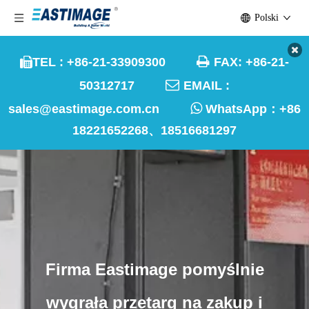
Polski

TEL : +86-21-33909300
FAX: +86-21-


50312717
EMAIL :

sales@eastimage.com.cn
WhatsApp：
+86
18221652268、18516681297
Firma Eastimage pomyślnie
wygrała przetarg na zakup i