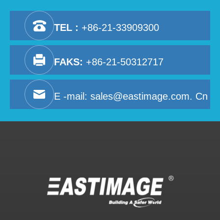
TEL :
+86-21-33909300
FAKS:
+86-21-50312717
E -mail:
sales@eastimage.com. Cn