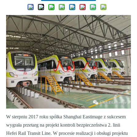
W sierpniu 2017 roku spółka Shanghai Eastimage z sukcesem
wygrała przetarg na projekt kontroli bezpieczeństwa 2. linii
Hefei Rail Transit Line. W procesie realizacji i obsługi projektu