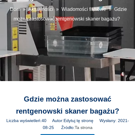
Dom
»
Aktualności
»
Wiadomości firmowe
»
Gdzie
można zastosować rentgenowski skaner bagażu?
Gdzie można zastosować
rentgenowski skaner bagażu?
Liczba wyświetleń:
40
Autor:Edytuj tę stronę Wysłany: 2021-
08-25 Źródło:
Ta strona