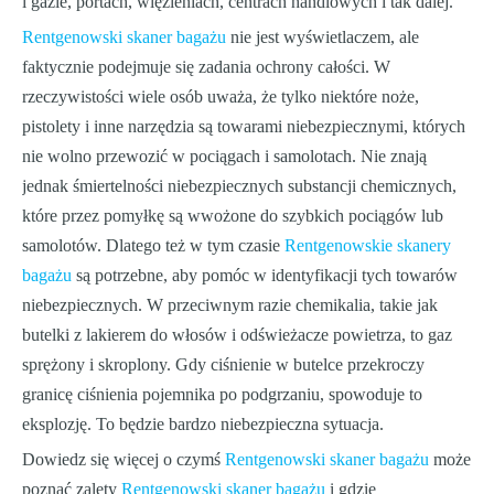
i gazie, portach, więzieniach, centrach handlowych i tak dalej.
Rentgenowski skaner bagażu
nie jest wyświetlaczem, ale
faktycznie podejmuje się zadania ochrony całości. W
rzeczywistości wiele osób uważa, że ​​tylko niektóre noże,
pistolety i inne narzędzia są towarami niebezpiecznymi, których
nie wolno przewozić w pociągach i samolotach. Nie znają
jednak śmiertelności niebezpiecznych substancji chemicznych,
które przez pomyłkę są wwożone do szybkich pociągów lub
samolotów. Dlatego też w tym czasie
Rentgenowskie skanery
bagażu
są potrzebne, aby pomóc w identyfikacji tych towarów
niebezpiecznych. W przeciwnym razie chemikalia, takie jak
butelki z lakierem do włosów i odświeżacze powietrza, to gaz
sprężony i skroplony. Gdy ciśnienie w butelce przekroczy
granicę ciśnienia pojemnika po podgrzaniu, spowoduje to
eksplozję. To będzie bardzo niebezpieczna sytuacja.
Dowiedz się więcej o czymś
Rentgenowski skaner bagażu
może
poznać zalety
Rentgenowski skaner bagażu
i gdzie