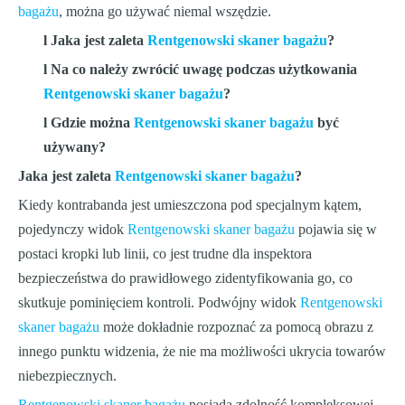
bagażu
, można go używać niemal wszędzie.
l
Jaka jest zaleta
Rentgenowski skaner bagażu
?
l
Na co należy zwrócić uwagę podczas użytkowania
Rentgenowski skaner bagażu
?
l
Gdzie można
Rentgenowski skaner bagażu
być
używany?
Jaka jest zaleta
Rentgenowski skaner bagażu
?
Kiedy kontrabanda jest umieszczona pod specjalnym kątem,
pojedynczy widok
Rentgenowski skaner bagażu
pojawia się w
postaci kropki lub linii, co jest trudne dla inspektora
bezpieczeństwa do prawidłowego zidentyfikowania go, co
skutkuje pominięciem kontroli. Podwójny widok
Rentgenowski
skaner bagażu
może dokładnie rozpoznać za pomocą obrazu z
innego punktu widzenia, że ​​nie ma możliwości ukrycia towarów
niebezpiecznych.
Rentgenowski skaner bagażu
posiada zdolność kompleksowej