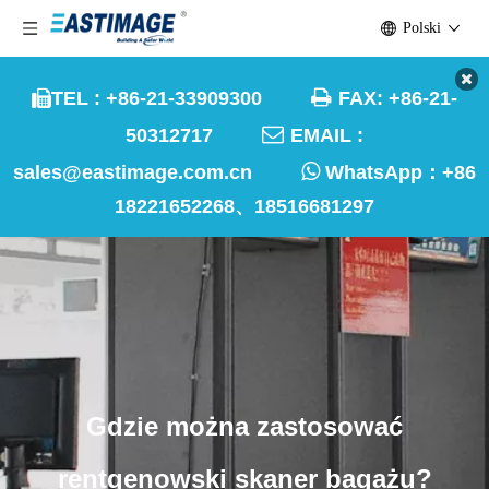
Polski

TEL : +86-21-33909300
FAX: +86-21-


50312717
EMAIL :

sales@eastimage.com.cn
WhatsApp：
+86
18221652268、18516681297
Gdzie można zastosować
rentgenowski skaner bagażu?