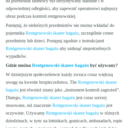
na przenośnik taśmowy był utrzymywany stabilnie i w
odpowiedniej odległości, aby zapewnić operatorowi najlepszy
obraz podczas kontroli rentgenowskiej.
Pamiętaj, że niektórych przedmiotów nie można wkładać do
pojemnika
Rentgenowski skaner bagażu
, szczególnie cenne
przedmioty lub dzieci. Postępuj zgodnie z instrukcjami
Rentgenowski skaner bagażu
aby uniknąć niepotrzebnych
wypadków.
Gdzie można
Rentgenowski skaner bagażu
być używany?
W dzisiejszym społeczeństwie każdy zwraca coraz większą
uwagę na kwestie bezpieczeństwa. The
Rentgenowski skaner
bagażu
jest również znany jako „instrument kontroli zagrożeń”.
Dlatego,
Rentgenowski skaner bagażu
jest coraz szerzej
stosowane, niż znaczenie
Rentgenowski skaner bagażu
jest
oczywiste. Używamy
Rentgenowski skaner bagażu
w różnych
dziedzinach, w tym: na lotniskach, granicach, ambasadach, ropie