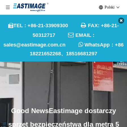
Polski

TEL : +86-21-33909300
FAX: +86-21-


50312717
EMAIL :

sales@eastimage.com.cn
WhatsApp：
+86
18221652268、18516681297
Good NewsEastimage dostarczy
sprzęt bezpieczeństwa dla metra 5