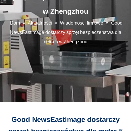
w Zhengzhou
Dom
»
Aktualności
»
Wiadomości firmowe
»
Good
NewsEastimage dostarczy sprzęt bezpieczeństwa dla
metra 5 w Zhengzhou
Good NewsEastimage dostarczy