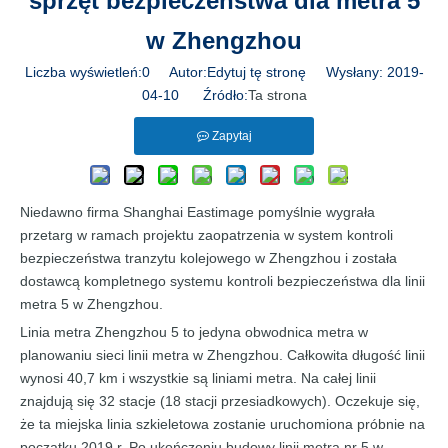
sprzęt bezpieczeństwa dla metra 5
w Zhengzhou
Liczba wyświetleń:
0
Autor:Edytuj tę stronę Wysłany: 2019-
04-10 Źródło:
Ta strona
Zapytaj
Niedawno firma Shanghai Eastimage pomyślnie wygrała
przetarg w ramach projektu zaopatrzenia w system kontroli
bezpieczeństwa tranzytu kolejowego w Zhengzhou i została
dostawcą kompletnego systemu kontroli bezpieczeństwa dla linii
metra 5 w Zhengzhou.
Linia metra Zhengzhou 5 to jedyna obwodnica metra w
planowaniu sieci linii metra w Zhengzhou. Całkowita długość linii
wynosi 40,7 km i wszystkie są liniami metra. Na całej linii
znajdują się 32 stacje (18 stacji przesiadkowych). Oczekuje się,
że ta miejska linia szkieletowa zostanie uruchomiona próbnie na
początku 2019 r. Po ukończeniu budowy linii metra nr 5 w