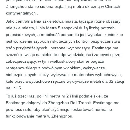
Zhengzhou stanie się ona piątą linią metra okrężną w Chinach
kontynentalnych .
Jako centralna linia szkieletowa miasta, łącząca różne obszary
miejskie miasta, Linia Metra 5 zaspokoi dużą liczbę potrzeb
przesiadkowych, a mobilność personelu jest wysoka i konieczne
jest wdrożenie szybkich i skutecznych kontroli bezpieczeństwa
osób przyjeżdżających i personel wychodzący. Eastimage ma
szczęście wziąć na siebie tę odpowiedzialność i zapewni sprzęt
zabezpieczający, w tym wielkoskalowy skaner bagażu
rentgenowskiego z podwójnym widokiem, wykrywacze
niebezpiecznych cieczy, wykrywacze materiałów wybuchowych,
kule przeciwwybuchowe i ręczne wykrywacze metali dla 32 stacji
na linii 5.
To już trzeci raz, po linii metra nr 2 i linii podmiejskiej, że
Eastimage dołączył do Zhengzhou Rail Transit. Eastimage ma
pewność i siłę, aby ukończyć misję i eskortować normalne
funkcjonowanie metra w Zhengzhou.