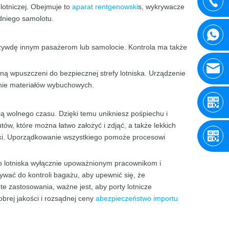
 lotniczej. Obejmuje to
aparat rentgenowski
s, wykrywacze
dniego samolotu.
krzywdę innym pasażerom lub samolocie. Kontrola ma także
ną wpuszczeni do bezpiecznej strefy lotniska. Urządzenie
anie materiałów wybuchowych.
ścią wolnego czasu. Dzięki temu unikniesz pośpiechu i
ów, które można łatwo założyć i zdjąć, a także lekkich
ejki. Uporządkowanie wszystkiego pomoże procesowi
o lotniska wyłącznie upoważnionym pracownikom i
wać do kontroli bagażu, aby upewnić się, że
 zastosowania, ważne jest, aby porty lotnicze
rej jakości i rozsądnej ceny
a
bezpieczeństwo importu