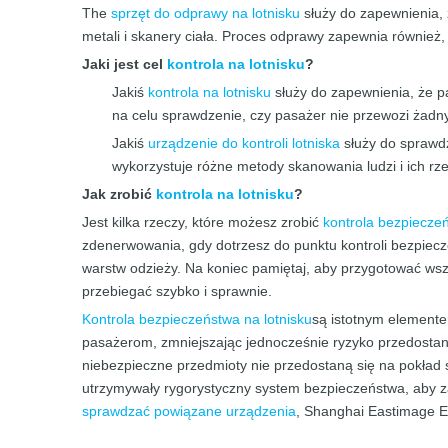
The
sprzęt do odprawy na lotnisku
służy do zapewnienia, 
metali i skanery ciała. Proces odprawy zapewnia równie
Jaki jest cel
kontrola na lotnisku
?
Jakiś
kontrola na lotnisku
służy do zapewnienia, że ​
na celu sprawdzenie, czy pasażer nie przewozi żadny
Jakiś
urządzenie do kontroli lotniska
służy do sprawdz
wykorzystuje różne metody skanowania ludzi i ich rz
Jak zrobić
kontrola na lotnisku
?
Jest kilka rzeczy, które możesz zrobić
kontrola bezpieczeń
zdenerwowania, gdy dotrzesz do punktu kontroli bezpiecze
warstw odzieży. Na koniec pamiętaj, aby przygotować ws
przebiegać szybko i sprawnie.
Kontrola bezpieczeństwa na lotnisku
są istotnym element
pasażerom, zmniejszając jednocześnie ryzyko przedostani
niebezpieczne przedmioty nie przedostaną się na pokład 
utrzymywały rygorystyczny system bezpieczeństwa, aby z
sprawdzać
powiązane urządzenia
, Shanghai Eastimage E