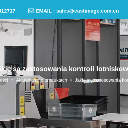

-50312717
EMAIL :
sales@eastimage.com.cn
akie są zastosowania kontroli lotniskow
ości
»
Aktualności o produktach
»
Jakie są zastosowania kon