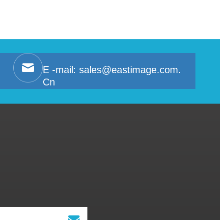
E -mail:
sales@eastimage.com.
Cn