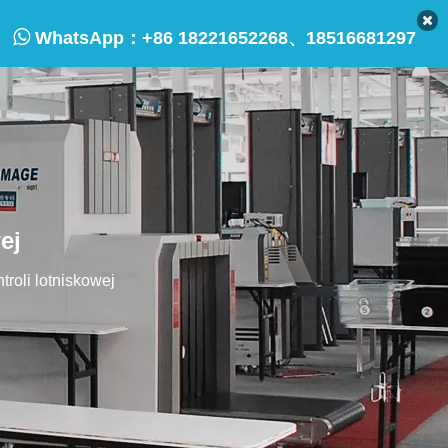

WhatsApp：
+86 18221652268、18516681297
ej
troli lotniskowej