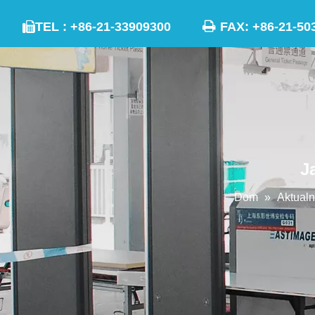

TEL : +86-21-33909300
FAX: +86-21

J
Dom
»
Aktualn