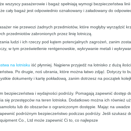
że ​​wszyscy pasażerowie i bagaż spełniają wymogi bezpieczeństwa linii
ż, że cały bagaż jest odpowiednio oznakowany i załadowany do odpowie
​pasażer nie przewozi żadnych przedmiotów, które mogłyby wyrządzić 
ch przedmiotów zabronionych przez linię lotniczą.
ania ludzi i ich rzeczy pod kątem potencjalnych zagrożeń, zanim zosta
eczy, w tym prześwietlenie rentgenowskie, wykrywanie metali i wykryw
stwa na lotnisku
iść płynniej. Najpierw przyjedź na lotnisko z dużą ilo
ństwa. Po drugie, noś ubrania, które można łatwo zdjąć. Dotyczy to but
zystkie dokumenty i kartę pokładową, zanim dotrzesz na początek kol
em bezpieczeństwa i wydajności podróży. Pomagają zapewnić dostęp d
a się przestępców na teren lotniska. Dodatkowo można ich również uży
samolotu lub do obszarów o ograniczonym dostępie. Mając na uwadze te
apewnić podróżnym bezpieczeństwo podczas podróży. Jeśli szukasz dob
quipment Co., Ltd może zapewnić Ci to, co najlepsze