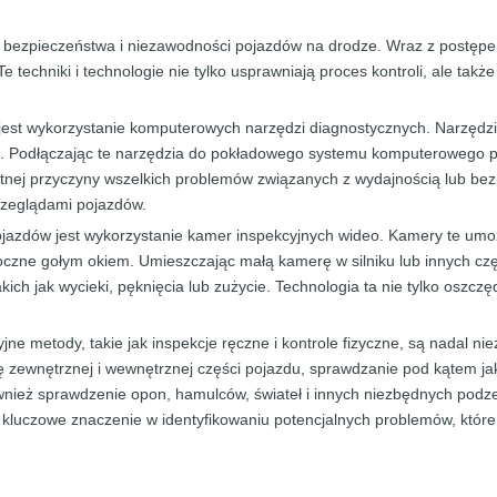
bezpieczeństwa i niezawodności pojazdów na drodze. Wraz z postępem 
e techniki i technologie nie tylko usprawniają proces kontroli, ale tak
 jest wykorzystanie komputerowych narzędzi diagnostycznych. Narzędz
m. Podłączając te narzędzia do pokładowego systemu komputerowego 
otnej przyczyny wszelkich problemów związanych z wydajnością lub be
rzeglądami pojazdów.
ojazdów jest wykorzystanie kamer inspekcyjnych wideo. Kamery te umo
doczne gołym okiem. Umieszczając małą kamerę w silniku lub innych c
ch jak wycieki, pęknięcia lub zużycie. Technologia ta nie tylko oszczę
jne metody, takie jak inspekcje ręczne i kontrole fizyczne, są nadal 
ę zewnętrznej i wewnętrznej części pojazdu, sprawdzanie pod kątem ja
wnież sprawdzenie opon, hamulców, świateł i innych niezbędnych podz
 kluczowe znaczenie w identyfikowaniu potencjalnych problemów, któ