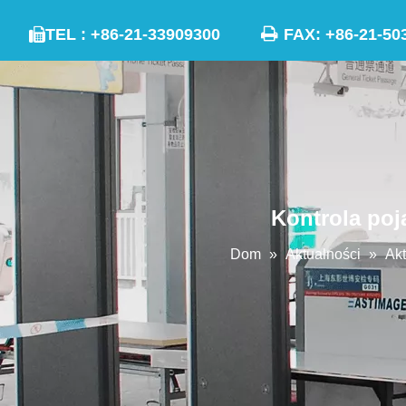

TEL : +86-21-33909300
FAX: +86-21

Kontrola po
Dom
»
Aktualności
»
Akt