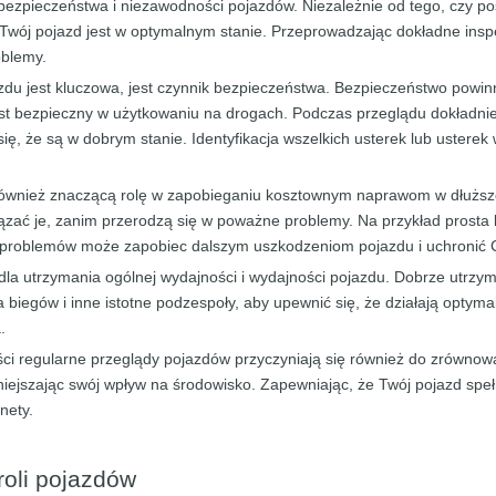
ezpieczeństwa i niezawodności pojazdów. Niezależnie od tego, czy p
Twój pojazd jest w optymalnym stanie. Przeprowadzając dokładne insp
oblemy.
zdu jest kluczowa, jest czynnik bezpieczeństwa. Bezpieczeństwo powi
est bezpieczny w użytkowaniu na drogach. Podczas przeglądu dokładnie
 się, że są w dobrym stanie. Identyfikacja wszelkich usterek lub uste
ównież znaczącą rolę w zapobieganiu kosztownym naprawom w dłuższej
zać je, zanim przerodzą się w poważne problemy. Na przykład prosta 
ch problemów może zapobiec dalszym uszkodzeniom pojazdu i uchronić
a utrzymania ogólnej wydajności i wydajności pojazdu. Dobrze utrzyman
ia biegów i inne istotne podzespoły, aby upewnić się, że działają opty
.
ci regularne przeglądy pojazdów przyczyniają się również do zrównow
jszając swój wpływ na środowisko. Zapewniając, że Twój pojazd spełni
nety.
roli pojazdów