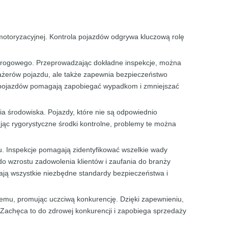
motoryzacyjnej. Kontrola pojazdów odgrywa kluczową rolę
 drogowego. Przeprowadzając dokładne inspekcje, można
sażerów pojazdu, ale także zapewnia bezpieczeństwo
y pojazdów pomagają zapobiegać wypadkom i zmniejszać
a środowiska. Pojazdy, które nie są odpowiednio
ąc rygorystyczne środki kontrolne, problemy te można
. Inspekcje pomagają zidentyfikować wszelkie wady
do wzrostu zadowolenia klientów i zaufania do branży
ają wszystkie niezbędne standardy bezpieczeństwa i
emu, promując uczciwą konkurencję. Dzięki zapewnieniu,
 Zachęca to do zdrowej konkurencji i zapobiega sprzedaży