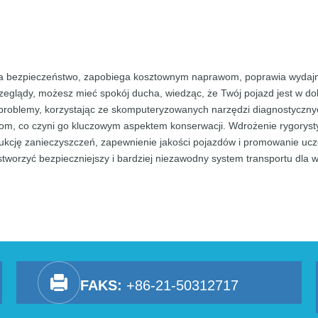
nia bezpieczeństwo, zapobiega kosztownym naprawom, poprawia wydajn
zeglądy, możesz mieć spokój ducha, wiedząc, że Twój pojazd jest w d
problemy, korzystając ze skomputeryzowanych narzędzi diagnostyczny
m, co czyni go kluczowym aspektem konserwacji. Wdrożenie rygorysty
kcję zanieczyszczeń, zapewnienie jakości pojazdów i promowanie uczc
tworzyć bezpieczniejszy i bardziej niezawodny system transportu dla w
FAKS:
+86-21-50312717