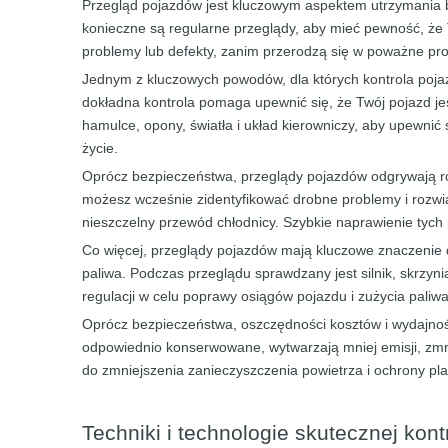
Przegląd pojazdów jest kluczowym aspektem utrzymania b
konieczne są regularne przeglądy, aby mieć pewność, że 
problemy lub defekty, zanim przerodzą się w poważne pr
Jednym z kluczowych powodów, dla których kontrola poja
dokładna kontrola pomaga upewnić się, że Twój pojazd j
hamulce, opony, światła i układ kierowniczy, aby upewnić
życie.
Oprócz bezpieczeństwa, przeglądy pojazdów odgrywają r
możesz wcześnie zidentyfikować drobne problemy i rozwią
nieszczelny przewód chłodnicy. Szybkie naprawienie ty
Co więcej, przeglądy pojazdów mają kluczowe znaczenie dl
paliwa. Podczas przeglądu sprawdzany jest silnik, skrzyn
regulacji w celu poprawy osiągów pojazdu i zużycia paliwa
Oprócz bezpieczeństwa, oszczędności kosztów i wydajnoś
odpowiednio konserwowane, wytwarzają mniej emisji, zmnie
do zmniejszenia zanieczyszczenia powietrza i ochrony pla
Techniki i technologie skutecznej kont