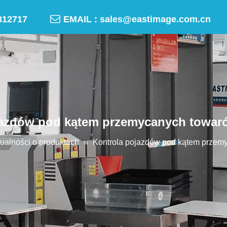

-50312717
EMAIL :
sales@eastimage.com.cn
jazdów pod kątem przemycanych towaró
ualności o produktach
»
Kontrola pojazdów pod kątem przemy