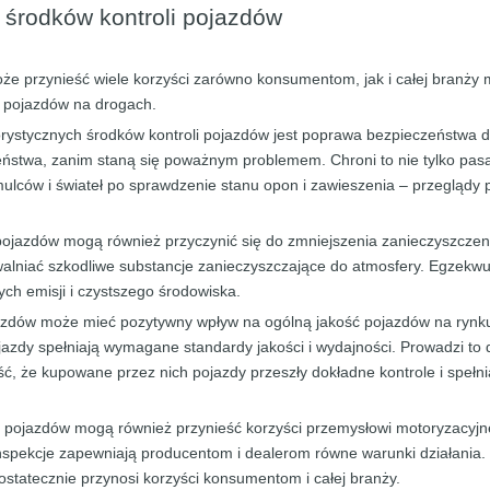
 środków kontroli pojazdów
e przynieść wiele korzyści zarówno konsumentom, jak i całej branży 
i pojazdów na drogach.
orystycznych środków kontroli pojazdów jest poprawa bezpieczeństwa
zeństwa, zanim staną się poważnym problemem. Chroni to nie tylko pa
mulców i świateł po sprawdzenie stanu opon i zawieszenia – przegląd
ojazdów mogą również przyczynić się do zmniejszenia zanieczyszczeni
lniać szkodliwe substancje zanieczyszczające do atmosfery. Egzekwuj
ych emisji i czystszego środowiska.
azdów może mieć pozytywny wpływ na ogólną jakość pojazdów na rynku
azdy spełniają wymagane standardy jakości i wydajności. Prowadzi to 
 że kupowane przez nich pojazdy przeszły dokładne kontrole i spełni
 pojazdów mogą również przynieść korzyści przemysłowi motoryzacyjn
inspekcje zapewniają producentom i dealerom równe warunki działania.
statecznie przynosi korzyści konsumentom i całej branży.