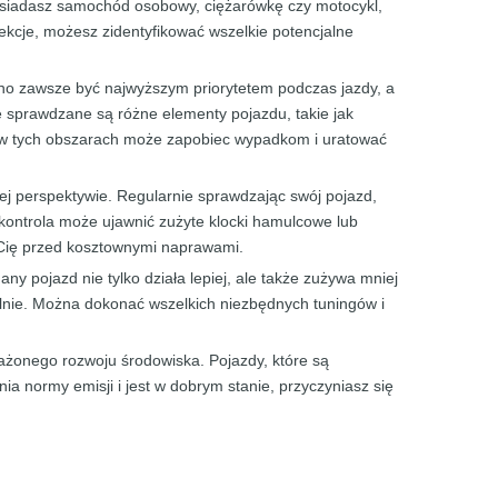
osiadasz samochód osobowy, ciężarówkę czy motocykl,
ekcje, możesz zidentyfikować wszelkie potencjalne
nno zawsze być najwyższym priorytetem podczas jazdy, a
 sprawdzane są różne elementy pojazdu, takie jak
rek w tych obszarach może zapobiec wypadkom i uratować
 perspektywie. Regularnie sprawdzając swój pojazd,
kontrola może ujawnić zużyte klocki hamulcowe lub
 Cię przed kosztownymi naprawami.
y pojazd nie tylko działa lepiej, ale także zużywa mniej
malnie. Można dokonać wszelkich niezbędnych tuningów i
ażonego rozwoju środowiska. Pojazdy, które są
a normy emisji i jest w dobrym stanie, przyczyniasz się