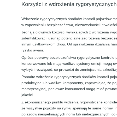
Korzyści z wdrożenia rygorystycznych
Wdrożenie rygorystycznych środków kontroli pojazdów moż
w zapewnieniu bezpieczeństwa, niezawodności i trwałośc
Jedną z głównych korzyści wynikających z wdrożenia ryg
zidentyfikować i usunąć potencjalne zagrożenia bezpiec
innym użytkownikom drogi. Od sprawdzenia działania ha
ryzyko awarii.
Oprócz poprawy bezpieczeństwa rygorystyczne kontrole p
konserwowane lub mają wadliwe systemy emisji, mogą uwa
wykryć i rozwiązać, co prowadzi do zmniejszenia szkodliw
Ponadto wdrożenie rygorystycznych środków kontroli poj
produkcyjne lub wadliwe komponenty, zapewniając, że poj
motoryzacyjnej, ponieważ konsumenci mogą mieć pewność,
jakości.
Z ekonomicznego punktu widzenia rygorystyczne kontrole
że wszystkie pojazdy na rynku spełniają te same normy, 
pojazdów niespełniających norm lub niebezpiecznych, co o