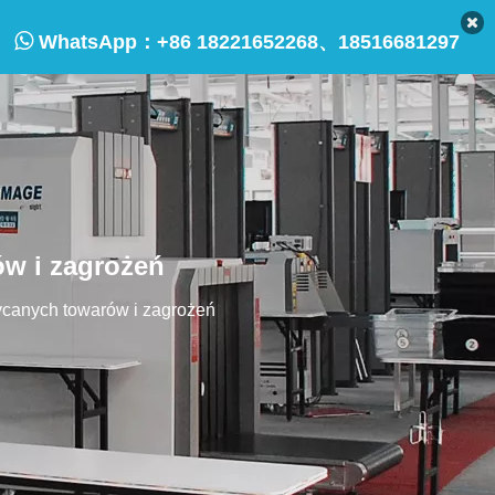

WhatsApp：
+86 18221652268、18516681297
w i zagrożeń
canych towarów i zagrożeń