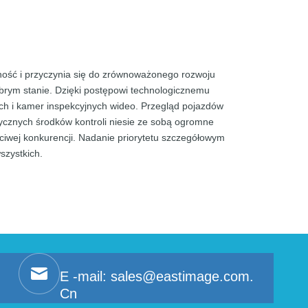
ość i przyczynia się do zrównoważonego rozwoju
obrym stanie. Dzięki postępowi technologicznemu
ch i kamer inspekcyjnych wideo. Przegląd pojazdów
cznych środków kontroli niesie ze sobą ogromne
iwej konkurencji. Nadanie priorytetu szczegółowym
szystkich.
E -mail:
sales@eastimage.com.
Cn