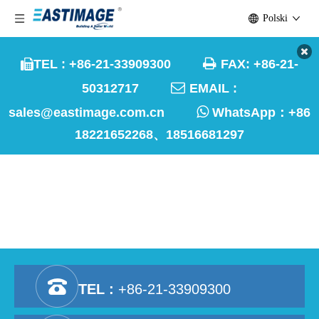
Polski

TEL : +86-21-33909300
FAX: +86-21-


50312717
EMAIL :

sales@eastimage.com.cn
WhatsApp：
+86
18221652268、18516681297
Metro w Zhengzhou w Chinach
Dom
»
Rynki
»
Kolej Metro
»
Kolej Metro
»
Metro w
Zhengzhou w Chinach
TEL :
+86-21-33909300