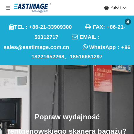
Polski

TEL : +86-21-33909300
FAX: +86-21-


50312717
EMAIL :

sales@eastimage.com.cn
WhatsApp：
+86
18221652268、18516681297
Popraw wydajność
rentgenowskiego skanera bagażu?