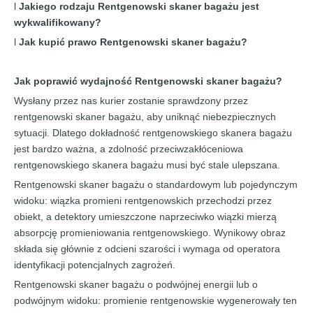
l
Jakiego rodzaju
Rentgenowski skaner bagażu
jest
wykwalifikowany?
l
Jak kupić prawo
Rentgenowski skaner bagażu
?
Jak poprawić wydajność
Rentgenowski skaner bagażu
?
Wysłany przez nas kurier zostanie sprawdzony przez
rentgenowski skaner bagażu, aby uniknąć niebezpiecznych
sytuacji. Dlatego dokładność rentgenowskiego skanera bagażu
jest bardzo ważna, a zdolność przeciwzakłóceniowa
rentgenowskiego skanera bagażu musi być stale ulepszana.
Rentgenowski skaner bagażu o standardowym lub pojedynczym
widoku: wiązka promieni rentgenowskich przechodzi przez
obiekt, a detektory umieszczone naprzeciwko wiązki mierzą
absorpcję promieniowania rentgenowskiego. Wynikowy obraz
składa się głównie z odcieni szarości i wymaga od operatora
identyfikacji potencjalnych zagrożeń.
Rentgenowski skaner bagażu o podwójnej energii lub o
podwójnym widoku: promienie rentgenowskie wygenerowały ten