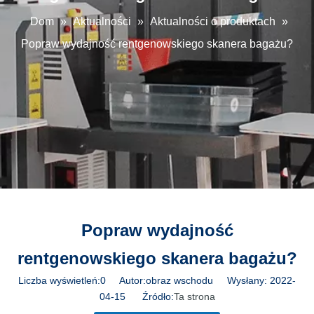
Dom
»
Aktualności
»
Aktualności o produktach
»
Popraw wydajność rentgenowskiego skanera bagażu?
Popraw wydajność
rentgenowskiego skanera bagażu?
Liczba wyświetleń:
0
Autor:obraz wschodu Wysłany: 2022-
04-15 Źródło:
Ta strona