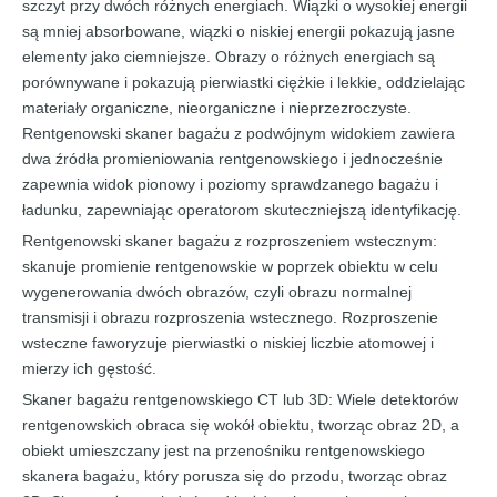
szczyt przy dwóch różnych energiach. Wiązki o wysokiej energii
są mniej absorbowane, wiązki o niskiej energii pokazują jasne
elementy jako ciemniejsze. Obrazy o różnych energiach są
porównywane i pokazują pierwiastki ciężkie i lekkie, oddzielając
materiały organiczne, nieorganiczne i nieprzezroczyste.
Rentgenowski skaner bagażu z podwójnym widokiem zawiera
dwa źródła promieniowania rentgenowskiego i jednocześnie
zapewnia widok pionowy i poziomy sprawdzanego bagażu i
ładunku, zapewniając operatorom skuteczniejszą identyfikację.
Rentgenowski skaner bagażu z rozproszeniem wstecznym:
skanuje promienie rentgenowskie w poprzek obiektu w celu
wygenerowania dwóch obrazów, czyli obrazu normalnej
transmisji i obrazu rozproszenia wstecznego. Rozproszenie
wsteczne faworyzuje pierwiastki o niskiej liczbie atomowej i
mierzy ich gęstość.
Skaner bagażu rentgenowskiego CT lub 3D: Wiele detektorów
rentgenowskich obraca się wokół obiektu, tworząc obraz 2D, a
obiekt umieszczany jest na przenośniku rentgenowskiego
skanera bagażu, który porusza się do przodu, tworząc obraz