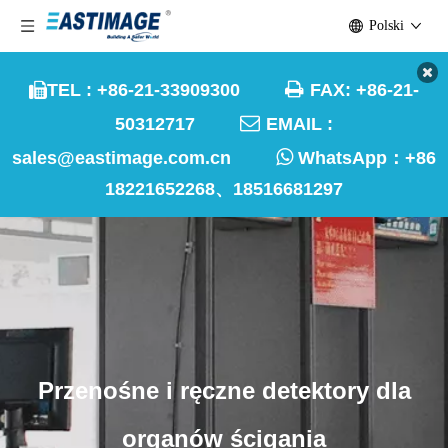
Polski

TEL : +86-21-33909300
FAX: +86-21-


50312717
EMAIL :

sales@eastimage.com.cn
WhatsApp：
+86
18221652268、18516681297
Przenośne i ręczne detektory dla
organów ścigania