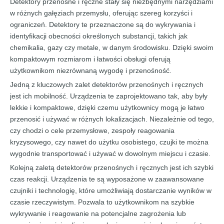
Detektory przenośne i ręczne stały się niezbędnymi narzędziami
w różnych gałęziach przemysłu, oferując szereg korzyści i
ograniczeń. Detektory te przeznaczone są do wykrywania i
identyfikacji obecności określonych substancji, takich jak
chemikalia, gazy czy metale, w danym środowisku. Dzięki swoim
kompaktowym rozmiarom i łatwości obsługi oferują
użytkownikom niezrównaną wygodę i przenośność.
Jedną z kluczowych zalet detektorów przenośnych i ręcznych
jest ich mobilność. Urządzenia te zaprojektowano tak, aby były
lekkie i kompaktowe, dzięki czemu użytkownicy mogą je łatwo
przenosić i używać w różnych lokalizacjach. Niezależnie od tego,
czy chodzi o cele przemysłowe, zespoły reagowania
kryzysowego, czy nawet do użytku osobistego, czujki te można
wygodnie transportować i używać w dowolnym miejscu i czasie.
Kolejną zaletą detektorów przenośnych i ręcznych jest ich szybki
czas reakcji. Urządzenia te są wyposażone w zaawansowane
czujniki i technologię, które umożliwiają dostarczanie wyników w
czasie rzeczywistym. Pozwala to użytkownikom na szybkie
wykrywanie i reagowanie na potencjalne zagrożenia lub