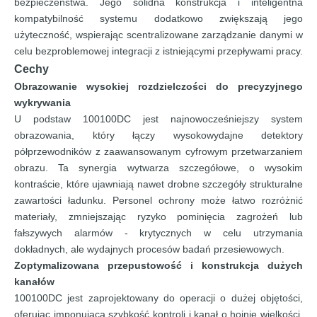
bezpieczeństwa. Jego solidna konstrukcja i inteligentna
kompatybilność systemu dodatkowo zwiększają jego
użyteczność, wspierając scentralizowane zarządzanie danymi w
celu bezproblemowej integracji z istniejącymi przepływami pracy.
Cechy
Obrazowanie wysokiej rozdzielczości do precyzyjnego
wykrywania
U podstaw 100100DC jest najnowocześniejszy system
obrazowania, który łączy wysokowydajne detektory
półprzewodników z zaawansowanym cyfrowym przetwarzaniem
obrazu. Ta synergia wytwarza szczegółowe, o wysokim
kontraście, które ujawniają nawet drobne szczegóły strukturalne
zawartości ładunku. Personel ochrony może łatwo rozróżnić
materiały, zmniejszając ryzyko pominięcia zagrożeń lub
fałszywych alarmów - krytycznych w celu utrzymania
dokładnych, ale wydajnych procesów badań przesiewowych.
Zoptymalizowana przepustowość i konstrukcja dużych
kanałów
100100DC jest zaprojektowany do operacji o dużej objętości,
oferując imponującą szybkość kontroli i kanał o hojnie wielkości.