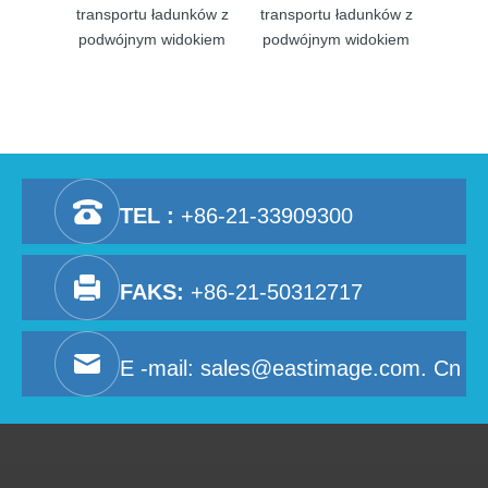
transportu ładunków z
transportu ładunków z
ren
podwójnym widokiem
podwójnym widokiem
transp
podwó
TEL :
+86-21-33909300
FAKS:
+86-21-50312717
E -mail:
sales@eastimage.com. Cn