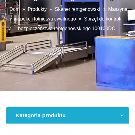
Dom
»
Produkty
»
Skaner rentgenowski
»
Maszyna
inspekcji lotnictwa cywilnego
»
Sprzęt do kontroli
bezpieczeństwa rentgenowskiego 100100DC
Kategoria produktu