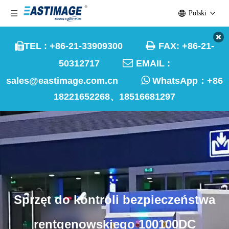
Polski

TEL : +86-21-33909300
FAX: +86-21-


50312717
EMAIL :

sales@eastimage.com.cn
WhatsApp：
+86
18221652268、18516681297
Sprzęt do kontroli bezpieczeństwa
rentgenowskiego 100100DC