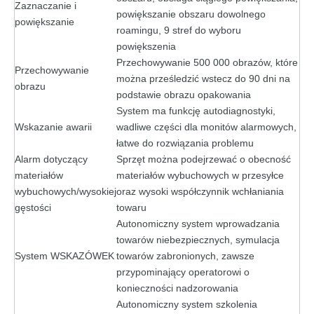
Zaznaczanie i
powiększanie obszaru dowolnego
powiększanie
roamingu, 9 stref do wyboru
powiększenia
Przechowywanie 500 000 obrazów, które
Przechowywanie
można prześledzić wstecz do 90 dni na
obrazu
podstawie obrazu opakowania
System ma funkcję autodiagnostyki,
Wskazanie awarii
wadliwe części dla monitów alarmowych,
łatwe do rozwiązania problemu
Alarm dotyczący
Sprzęt można podejrzewać o obecność
materiałów
materiałów wybuchowych w przesyłce
wybuchowych/wysokiej
oraz wysoki współczynnik wchłaniania
gęstości
towaru
Autonomiczny system wprowadzania
towarów niebezpiecznych, symulacja
System WSKAZÓWEK
towarów zabronionych, zawsze
przypominający operatorowi o
konieczności nadzorowania
Autonomiczny system szkolenia