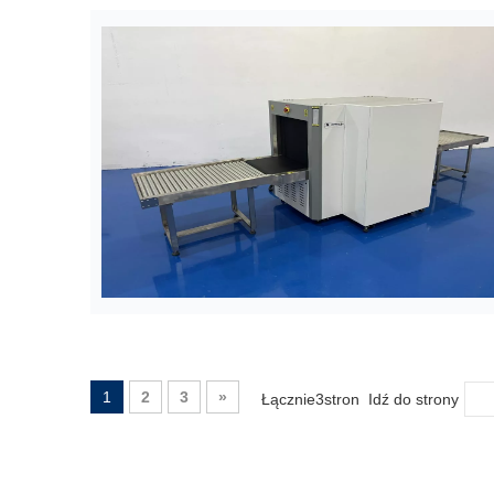
1
2
3
»
Łącznie3stron Idź do strony