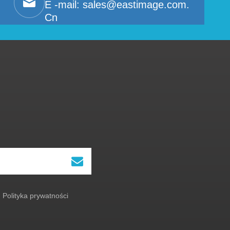
E -mail:
sales@eastimage.com.
Cn
Polityka prywatności