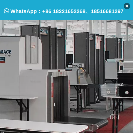

WhatsApp：
+86 18221652268、18516681297