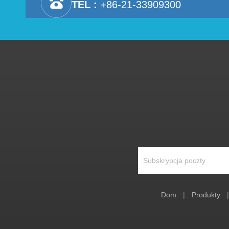
TEL :
+86-21-33909300
Dom
|
Produkty
|