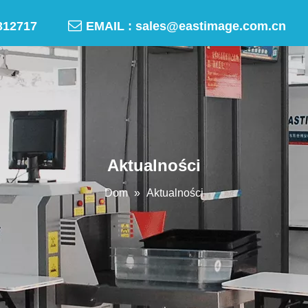

-50312717
EMAIL :
sales@eastimage.com.cn
Aktualności
Dom
»
Aktualności