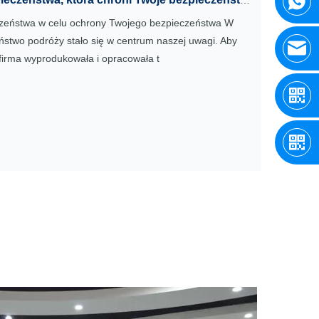
Nowy Rok nowy obraz —— maszyna do kontroli bezpieczeństwa, która chroni Twoje bezpieczeństwo
eczeństwa w celu ochrony Twojego bezpieczeństwa W
stwo podróży stało się w centrum naszej uwagi. Aby
firma wyprodukowała i opracowała t