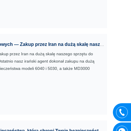
Zwiększone środki bezpieczeństwa na stacjach kolejowych — Zakup przez Iran na dużą skalę naszego sprzętu do kontroli bezpieczeństwa zapewnia płynną i bezpieczną podróż
akup przez Iran na dużą skalę naszego sprzętu do
statnio nasz irański agent dokonał zakupu na dużą
pieczeństwa modeli 6040 i 5030, a także MD3000