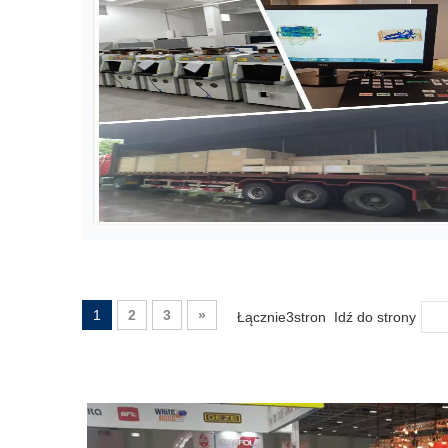
1
2
3
»
Łącznie3stron Idź do strony