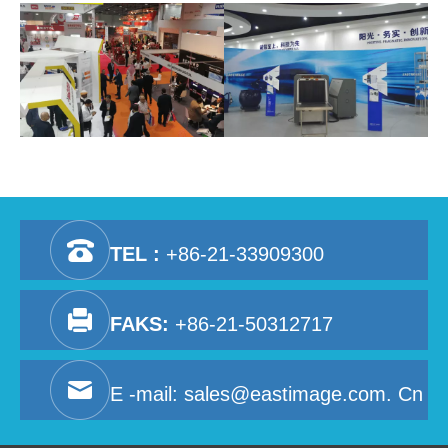
TEL :
+86-21-33909300
FAKS:
+86-21-50312717
E -mail:
sales@eastimage.com. Cn