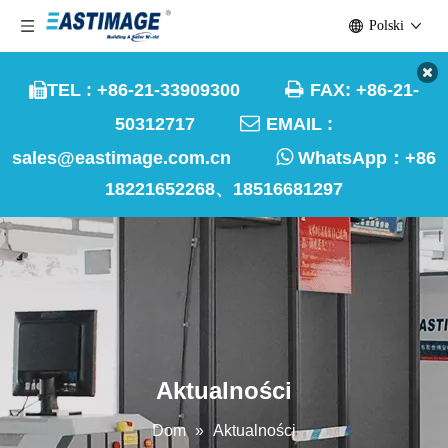
Polski

TEL : +86-21-33909300
FAX: +86-21-


50312717
EMAIL :

sales@eastimage.com.cn
WhatsApp：
+86
18221652268、18516681297
Aktualności
Dom
»
Aktualności