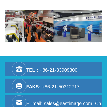
TEL :
+86-21-33909300
FAKS:
+86-21-50312717
E -mail:
sales@eastimage.com. Cn