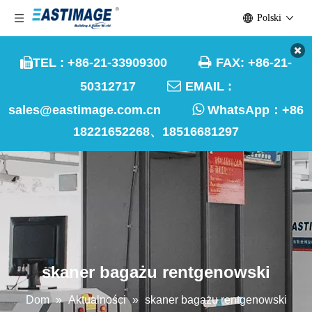
Polski

TEL : +86-21-33909300
FAX: +86-21-


50312717
EMAIL :

sales@eastimage.com.cn
WhatsApp：
+86
18221652268、18516681297
skaner bagażu rentgenowski
Dom
»
Aktualności
»
skaner bagażu rentgenowski