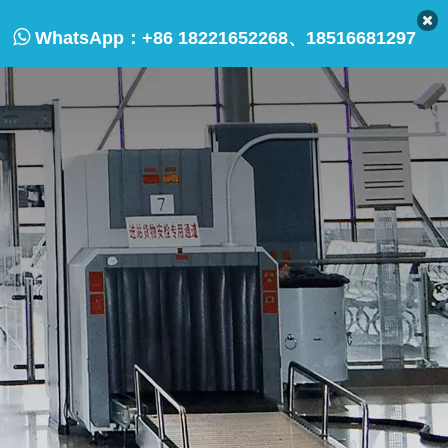

WhatsApp：
+86 18221652268、18516681297