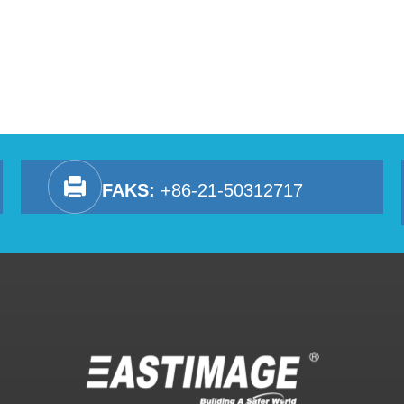
FAKS:
+86-21-50312717