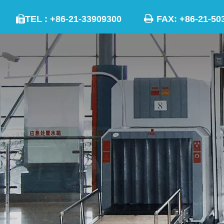

TEL : +86-21-33909300
FAX: +86-21
