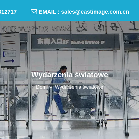

-50312717
EMAIL :
sales@eastimage.com.cn
Wydarzenia światowe
Dom
»
Wydarzenia światowe