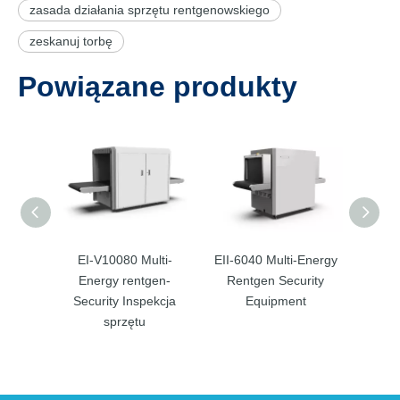
zasada działania sprzętu rentgenowskiego
zeskanuj torbę
Powiązane produkty
EI-V10080 Multi-
EII-6040 Multi-Energy
EI-80
Energy rentgen-
Rentgen Security
re
Security Inspekcja
Equipment
urządz
sprzętu
be