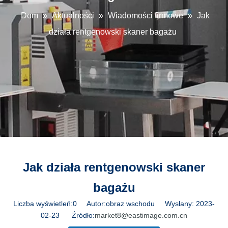
Dom
»
Aktualności
»
Wiadomości firmowe
»
Jak
działa rentgenowski skaner bagażu
Jak działa rentgenowski skaner
bagażu
Liczba wyświetleń:
0
Autor:obraz wschodu Wysłany: 2023-
02-23 Źródło:
market8@eastimage.com.cn