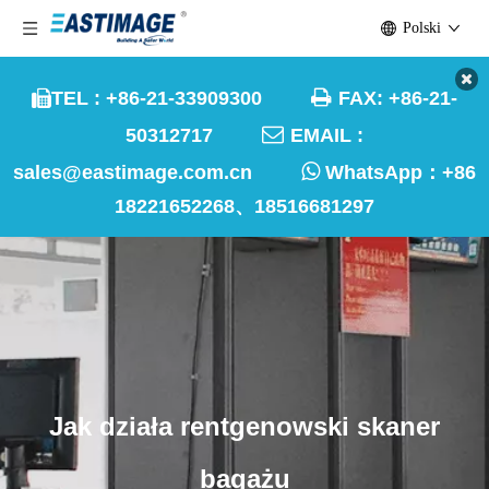
Polski

TEL : +86-21-33909300
FAX: +86-21-


50312717
EMAIL :

sales@eastimage.com.cn
WhatsApp：
+86
18221652268、18516681297
Jak działa rentgenowski skaner
bagażu