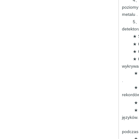
poziom
metalu
.
5
detekto
★
★
★
★ 
wykrywa
.
rekordó
★ 
języków.
podcza