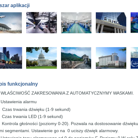
zar aplikacji
pis
funkcjonalny
WŁAŚCIWOŚĆ ZAKRESOWANIA Z AUTOMATYCZNYMY
WASKAMI.
★
Ustawienia alarmu
★
Czas trwania dźwięku (1-9
sekund)
、
Czas trwania LED (1-9
sekund)
、
Kontrola głośności (poziomy 0-20). Pozwala
na dostosowanie
dźwięk
、
ymi
segmentami.
Ustawienie
go
na
0 uciszy
dźwięk alarmowy.
Ustawienia tonu alarmowego
od 0 do
poziomów F.
Poziomy 0
W celu