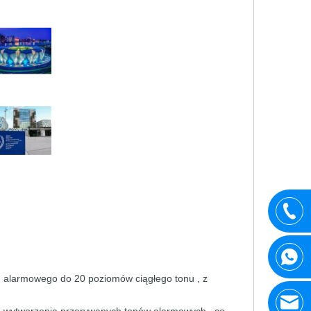
u
alarmowego
do
20
poziomów
ciągłego
tonu
,
z
7
wytworzenia
przerywanych
tonów
alarmowych ,
co