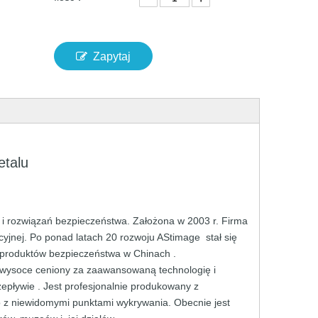
Zapytaj
talu
a
i rozwiązań bezpieczeństwa.
Założona w 2003 r.
Firma
cyjnej. Po
ponad
latach
20
rozwoju
AStimage
stał
się
produktów
bezpieczeństwa
w
Chinach
.
t wysoce
ceniony za
zaawansowaną
technologię
i
zepływie
.
Jest
profesjonalnie
produkowany
z
o z
niewidomymi punktami wykrywania. Obecnie
jest