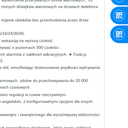
e
różnych dźwięków alarmowych
na
drzwiach
detektora
m
mijanie
obiektów bez
przechodzenia
przez
drzwi
5/16/24/30/45.
y
wskazują na
wyższą
czułość.
wywać o poziomach
300
czułości
.
wych alarmów z
zakłóceń wibracyjnych.
★ Funkcja
US
.
w dół,
umożliwiając
dostosowanie prędkości
wykrywania
alarmowych, zdolne
do przechowywania
do
20
000
mach
czasowych
.
ciami
regulacji
w czasie rzeczywistym
.
 i
angielskim, z
konfigurowalnymi
opcjami
dla
innych
 wewnątrz i zewnętrznego
dla
wyraźniejszej widoczności
lub przypadkową działaniem
, które
mogą
zakłócać