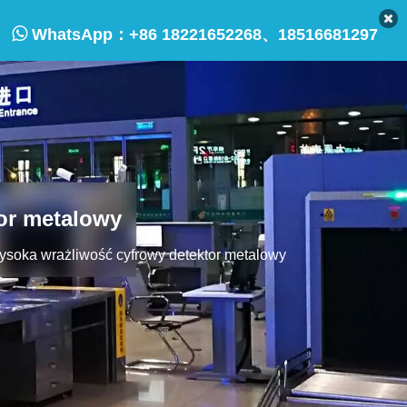

WhatsApp：
+86 18221652268、18516681297
or metalowy
oka wrażliwość cyfrowy detektor metalowy