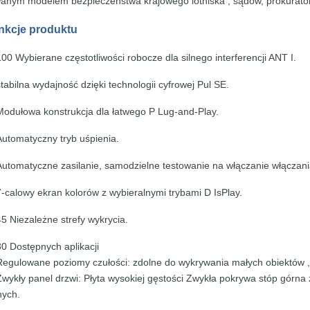
owanym
modelem
bezpieczeństwa
krajowego
lotniska
,
sądów,
prokurat
nkcje
produktu
100 Wybierane częstotliwości robocze dla silnego
interferencji ANT I.
stabilna wydajność dzięki
technologii cyfrowej Pul SE.
Modułowa konstrukcja dla łatwego P
Lug-and-Play.
Automatyczny
tryb uśpienia.
Automatyczne zasilanie, samodzielne testowanie na
włączanie włączani
7-calowy ekran kolorów z wybieralnymi
trybami D IsPlay.
45 Niezależne
strefy wykrycia.
30 Dostępnych aplikacji
Regulowane poziomy czułości: zdolne do
wykrywania małych obiektów
wykły panel drzwi: Płyta wysokiej gęstości Zwykła pokrywa stóp górna
nych.