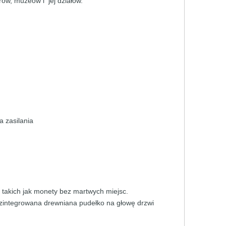
orów, muzeów i
jej
działów.
a zasilania
, takich jak
monety bez
martwych
miejsc.
 zintegrowana drewniana pudełko na głowę drzwi