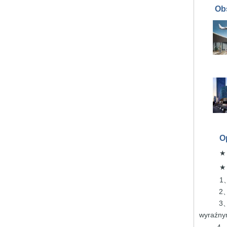
Obs
O
1
2
3
wyraźn
4