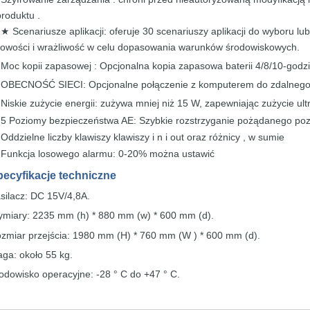
produktu .
Scenariusze aplikacji: oferuje 30 scenariuszy aplikacji do wyboru
lu
★
towości
i
wrażliwość
w celu
dopasowania warunków środowiskowych.
Moc
kopii zapasowej : Opcjonalna
kopia zapasowa baterii 4/8/10-godzi
★
OBECNOŚĆ SIECI: Opcjonalne połączenie z komputerem
do
zdalneg
★
Niskie
zużycie energii: zużywa mniej niż
15 W, zapewniając
zużycie
ult
★
5 Poziomy bezpieczeństwa AE: Szybkie
rozstrzyganie pożądanego
po
★
Oddzielne liczby klawiszy klawiszy i
n i out
oraz
różnicy
,
w sumie
★
Funkcja losowego alarmu: 0-20% można
ustawić
★
pecyfikacje
techniczne
silacz:
DC
15V/4,8A.
miary: 2235 mm (h) * 880 mm
(w)
*
600 mm
(d).
zmiar przejścia:
1980 mm (H) * 760 mm
(W
)
*
600 mm
(d).
ga: około
55 kg.
odowisko operacyjne:
-28 ° C do +47 ° C.