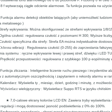
、
y
8
f
wytwarzają
ciągłe
odcienie
alarmowe. Ta funkcja pozwala na
użyci
Funkcja alarmu detekcji obiektów latających
(aby uniemożliwić
ludzio
、
ra
metalowego
)
Strefy wykrywania: Można skonfigurować ze
strefami wykrywania 1/8/1
Ogólna czułość: regulowana czułość z
poziomami H 300; Wyższe
liczb
Czułość specyficzna dla strefy: Strefa
EA
można indywidualnie
dostoso
wibracji
: Regulowana czułość (0-255) do
zaprzestania fałszy
Ochrona
nia
systemu
:
ręczne wykrywanie lewej i prawej stref,
dźwięku
i
LED
T
Prędkość przepustowości: regulowana z szybkiego
100 p
eopi/minutę 
★
Funkcja
zliczania :
Inteligentne
liczenie ruchu pieszego i incydentów 
★
w z
automatycznym
oszczędnością i zapytaniem o rekordy alarmu w
ra
Kalendarz:
Wyświetla ty
,
miesiąc, dzień, godzinę i minutę, z możliwoś
★
wielojęzyczny
:
Wyświetlacz Suppo RTS w języku
chińskim
Wyświetlacz
7,0-calowe
ekrany kolorów LCD
EN:
Zawiera tryby wyświetlania
★
s
regulacji
i
mogą
dostosować
jasność podświetlenia z 0% do
100%.
Szyfrowanie
zarządzania :
chroni przed
nieautoryzowaną modyfikacją 
★