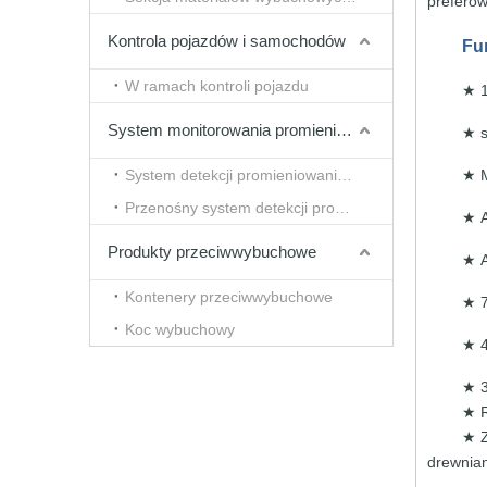
prefer
Kontrola pojazdów i samochodów
Fu
W ramach kontroli pojazdu
★
System monitorowania promieniowania
★
System detekcji promieniowania typu tunelowego
★
Przenośny system detekcji promieniowania
★
Produkty przeciwwybuchowe
★
Kontenery przeciwwybuchowe
★
Koc wybuchowy
★
★
★
★ Z
drewnia