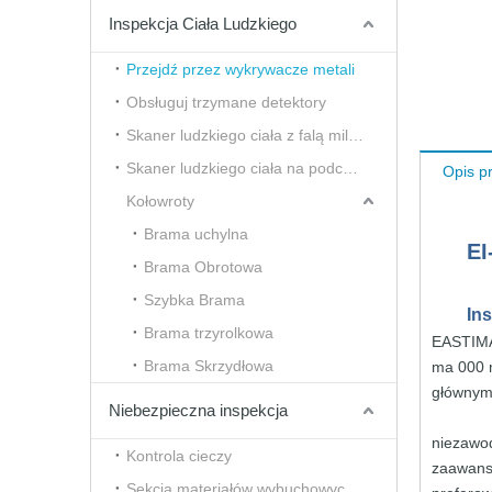
Inspekcja Ciała Ludzkiego
Przejdź przez wykrywacze metali
Obsługuj trzymane detektory
Skaner ludzkiego ciała z falą milimetrową
Skaner ludzkiego ciała na podczerwień i termiczny
Opis p
Kołowroty
Brama uchylna
E
Brama Obrotowa
Szybka Brama
In
Brama trzyrolkowa
EASTI
Brama Skrzydłowa
ma
000
głównym
Niebezpieczna inspekcja
niezaw
Kontrola cieczy
zaawans
Sekcja materiałów wybuchowych i narkotyków