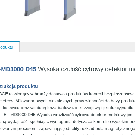
roduktu
I-MD3000
D45
Wysoka
czułość
cyfrowy
detektor
me
strukcja
produktu
MAGE
to
wiodący w branży
dostawca produktów
kontroli bezpieczeństw
 metrów
50
kwadratowych
niezależnych
praw własności do
bazy produk
 dostawcą oraz wiodącą
bazą
badawczo
-rozwojową i
produkcyjną
dla
EI
-MD3000
D45
Wysoka wrażliwość cyfrowa
detektor metalowy jes
odną
wydajność,
spełniając wymagania
dotyczące kontroli
o wysokim pr
owanym procesem, zapewniając
jednolity
rozkład pola magnetyczneg