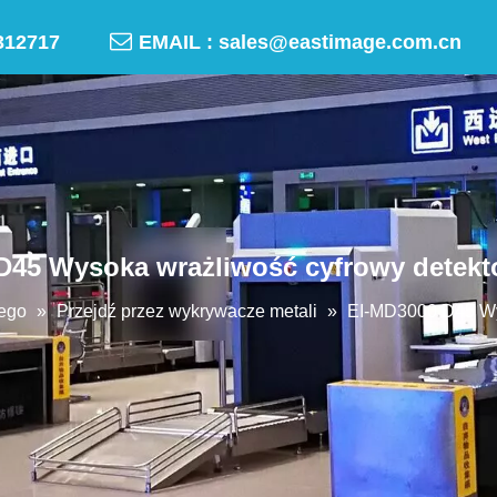

-50312717
EMAIL :
sales@eastimage.com.cn
D45 Wysoka wrażliwość cyfrowy detekt
iego
»
Przejdź przez wykrywacze metali
»
EI-MD3000 D45 Wys