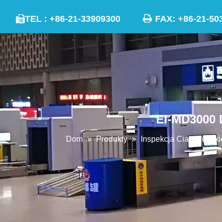

TEL : +86-21-33909300
FAX: +86-21

EI-MD3000 
Dom
»
Produkty
»
Inspekcja Ciała Ludzk