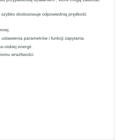
b
szybko
dostosowuje
odpowiednią
prędkość
nnej.
o
ustawienia parametrów
i
funkcji zapytania.
ra-niskiej
energii .
ziomu
wrażliwości