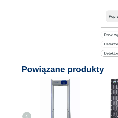
Popr
Drzwi w
Detekto
Detekto
Powiązane produkty