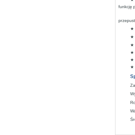
funkcję
przepus
S
Za
Wy
Ro
Wa
Śr