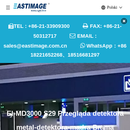
Polski

TEL : +86-21-33909300
FAX: +86-21-


50312717
EMAIL :

sales@eastimage.com.cn
WhatsApp：
+86
18221652268、18516681297
EI-MD3000 S29 Przegląda detektora
metal-detektora-mądra Brama