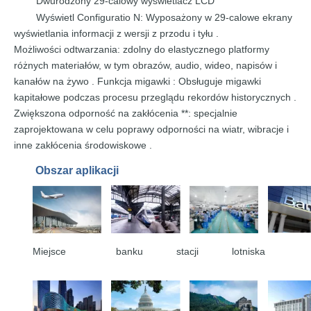
Dwurodzony 29-calowy
wyświetlacz
LCD
Wyświetl Configuratio
N: Wyposażony w 29-calowe
ekrany
wyświetlania informacji z
wersji
z
przodu
i
tyłu
.
Możliwości odtwarzania: zdolny do elastycznego platformy
różnych materiałów,
w tym
obrazów,
audio,
wideo,
napisów
i
kanałów
na żywo
.
Funkcja
migawki : Obsługuje
migawki
kapitałowe podczas procesu przeglądu
rekordów
historycznych
.
Zwiększona odporność
na zakłócenia
**: specjalnie
zaprojektowana w celu poprawy odporności na wiatr,
wibracje
i
inne
zakłócenia
środowiskowe .
Obszar aplikacji
Miejsce banku
stacji lotniska