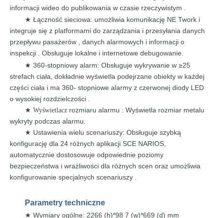
informacji
wideo
do publikowania w czasie rzeczywistym
.
Łączność sieciowa:
umożliwia
komunikację NE Twork i
★
integruje się
z
platformami
do
zarządzania
i
przesyłania danych
przepływu pasażerów
, danych alarmowych i informacji o
inspekcji
.
Obsługuje
lokalne
i internetowe
debugowanie.
360-stopniowy alarm: Obsługuje wykrywanie w ≥25
★
strefach ciała,
dokładnie
wyświetla
podejrzane
obiekty
w
każdej
części
ciała
i
ma
360- stopniowe alarmy
z czerwonej
diody LED
o wysokiej rozdzielczości .
rozmiaru alarmu
:
Wyświetla rozmiar metalu
★ Wyświetlacz
wykryty podczas
alarmu.
Ustawienia wielu scenariuszy: Obsługuje szybką
★
konfigurację dla 24 różnych aplikacji
SCE
NARIOS,
automatycznie
dostosowuje
odpowiednie poziomy
bezpieczeństwa
i wrażliwości dla różnych scen oraz umożliwia
konfigurowanie
specjalnych
scenariuszy
.
Parametry
techniczne
Wymiary ogólne: 2266 (h)*98
7 (w)*669 (d) mm
★