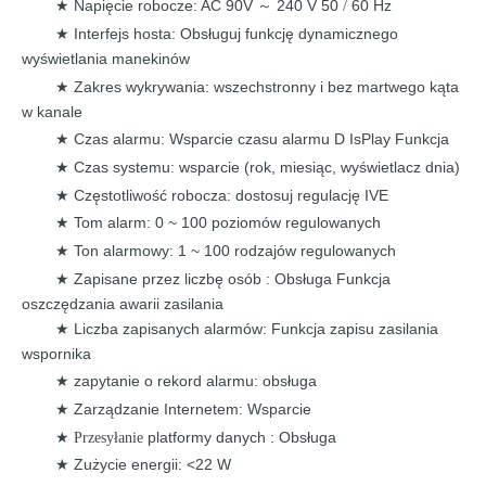
Napięcie robocze: AC 90V
240 V 50
60 Hz
★
～
/
Interfejs hosta: Obsługuj funkcję dynamicznego
★
wyświetlania
manekinów
Zakres wykrywania: wszechstronny i bez
martwego
kąta
★
w
kanale
Czas alarmu: Wsparcie czasu alarmu D
IsPlay Funkcja
★
Czas systemu: wsparcie (rok,
miesiąc,
wyświetlacz dnia)
★
Częstotliwość robocza: dostosuj
regulację IVE
★
Tom alarm: 0 ~
100 poziomów
regulowanych
★
Ton alarmowy: 1 ~ 100
rodzajów
regulowanych
★
Zapisane przez liczbę osób
:
Obsługa
Funkcja
★
oszczędzania awarii zasilania
Liczba zapisanych alarmów:
Funkcja zapisu zasilania
★
wspornika
zapytanie o rekord alarmu:
obsługa
★
Zarządzanie Internetem: Wsparcie
★
platformy danych
: Obsługa
★ Przesyłanie
Zużycie energii: <22 W
★