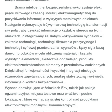
Brama inteligentnej bezpieczeństwa
wykorzystuje
efekt
prądu
wirowego
i
zasadę
indukcji
elektromagnetycznej
do
pozyskiwania
informacji
o
wykrytych
metalowych obiektach.
Następnie wykorzystuje trójwymiarową
technologię
transformacji
siły pola
,
aby
uzyskać informacje o
kształcie
stereos
na tych
obiektach.
Zintegrowany ze słabym wykrywaniem sygnałów
w
zakresie technologii,
technologii filtrowania precyzyjnego
i
technologii
cyfrowej przetwarzania
sygnałów , łączy
się z bazą
danych produktów
w celu
obliczenia
materiału
i
kształtu
wykrytych
elementów
,
skutecznie
oddzielając
produkty
elektroniczne/zabronione
elementy z
przedmiotów codziennych.
Dzięki
silnej funkcjonalności
i
wysokiej
integracji
obsługuje
różnorodne
zapytania danych, analizę statystyczną i wyświetla
informacje
o
kontroli
bezpieczeństwa
.
Wysoce obowiązujące
w
żelazkach Env, takich jak pokoje
egzaminacyjne,
miejsca
testowe
oraz
wrażliwe
i
poufne
lokalizacje
, które
wymagają
ścisłej
kontroli nad
produktami
elektronicznymi mobilnymi i komunikacyjnymi.