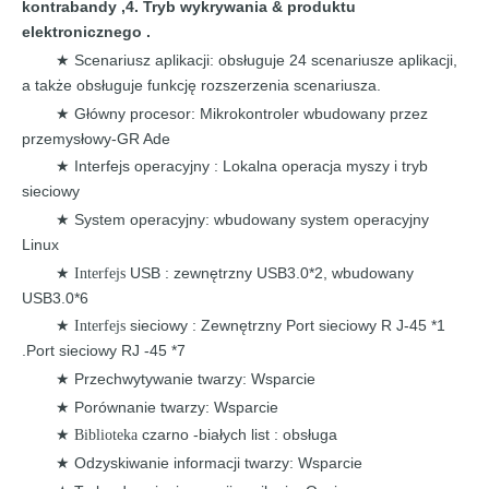
kontrabandy
,
4. Tryb
wykrywania
&
produktu
elektronicznego
.
Scenariusz aplikacji: obsługuje 24
scenariusze aplikacji,
★
a także obsługuje
funkcję rozszerzenia scenariusza.
Główny procesor:
Mikrokontroler wbudowany
przez
★
przemysłowy-GR Ade
Interfejs
operacyjny :
Lokalna
operacja myszy i tryb
★
sieciowy
System operacyjny:
wbudowany
system operacyjny
★
Linux
USB
:
zewnętrzny
USB3.0*2,
wbudowany
★ Interfejs
USB3.0*6
sieciowy
: Zewnętrzny Port
sieciowy
R
J-45
*1
★ Interfejs
.
Port
sieciowy
RJ
-45
*7
Przechwytywanie twarzy:
Wsparcie
★
Porównanie twarzy: Wsparcie
★
czarno -białych list
:
obsługa
★ Biblioteka
Odzyskiwanie informacji twarzy:
Wsparcie
★