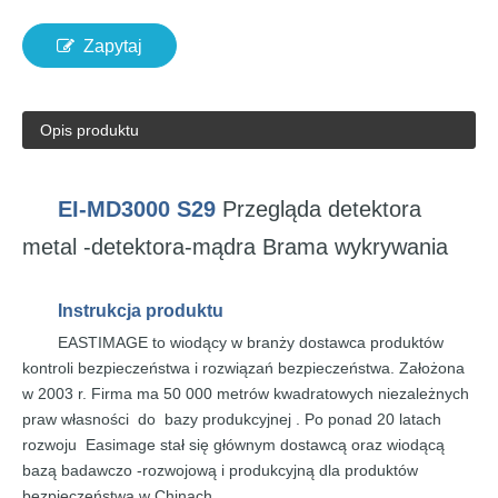
Zapytaj
Opis produktu
EI-MD3000 S29
Przegląda
detektora
metal -detektora-mądra Brama
wykrywania
Instrukcja
produktu
EASTIMAGE
to
wiodący w branży
dostawca produktów
kontroli bezpieczeństwa
i rozwiązań bezpieczeństwa.
Założona
w 2003 r.
Firma
ma 50
000 metrów
kwadratowych
niezależnych
praw własności
do
bazy
produkcyjnej
. Po
ponad
20 latach
rozwoju
Easimage
stał
się
głównym dostawcą oraz wiodącą
bazą
badawczo -rozwojową i
produkcyjną
dla
produktów
bezpieczeństwa
w
Chinach.