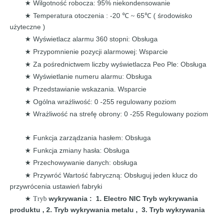
Wilgotność robocza: 95%
niekondensowanie
★
Temperatura
otoczenia
: -20
65
(
środowisko
★
℃ ~
℃
użyteczne
)
Wyświetlacz alarmu 360 stopni:
Obsługa
★
Przypomnienie pozycji alarmowej:
Wsparcie
★
Za pośrednictwem liczby
wyświetlacza Peo Ple:
Obsługa
★
Wyświetlanie numeru alarmu:
Obsługa
★
Przedstawianie wskazania.
Wsparcie
★
Ogólna wrażliwość: 0 -255
regulowany
poziom
★
Wrażliwość na strefę obrony: 0 -255
Regulowany
poziom
★
Funkcja zarządzania hasłem:
Obsługa
★
Funkcja zmiany hasła:
Obsługa
★
Przechowywanie danych: obsługa
★
Przywróć Wartość fabryczną: Obsługuj jeden klucz
do
★
przywrócenia ustawień fabryki
wykrywania
:
1. Electro
NIC Tryb
wykrywania
★ Tryb
produktu
,
2. Tryb
wykrywania metalu
,
3.
Tryb wykrywania