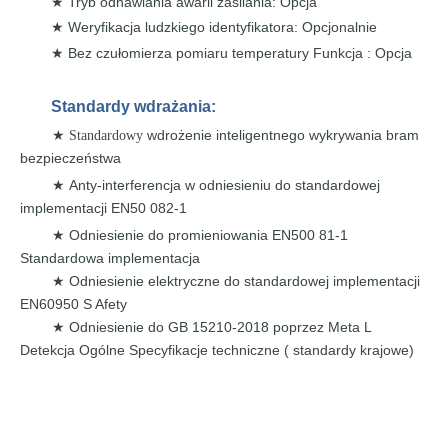
Tryb odnawiania awarii zasilania:
Opcja
★
Weryfikacja
ludzkiego identyfikatora: Opcjonalnie
★
Bez czułomierza pomiaru temperatury Funkcja
: Opcja
★
Standardy wdrażania:
wdrożenie
inteligentnego wykrywania bram
★ Standardowy
bezpieczeństwa
Anty-interferencja w odniesieniu do
standardowej
★
implementacji
EN50 082-1
Odniesienie do promieniowania
EN500
81-1
★
Standardowa implementacja
Odniesienie elektryczne do
standardowej implementacji
★
EN60950 S Afety
Odniesienie do GB
15210-2018 poprzez Meta
L
★
Detekcja
Ogólne
Specyfikacje
techniczne
(
standardy krajowe)