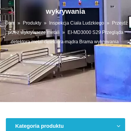
wykrywania
Dom
»
Produkty
»
Inspekcja Ciała Ludzkiego
»
Przejdź
przez wykrywacze metali
»
EI-MD3000 S29 Przegląda
detektora metal-detektora-mądra Brama wykrywania
Kategoria produktu