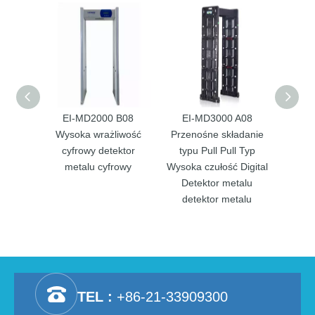
EI-MD2000 B08
EI-MD3000 A08
EI
Wysoka wrażliwość
Przenośne składanie
Przen
cyfrowy detektor
typu Pull Pull Typ
paska 
metalu cyfrowy
Wysoka czułość Digital
cz
Detektor metalu
Det
detektor metalu
Det
TEL :
+86-21-33909300