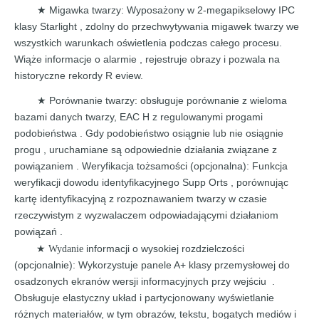
Migawka twarzy:
Wyposażony w
2-megapikselowy IPC
★
klasy Starlight
, zdolny do przechwytywania
migawek twarzy
we
wszystkich
warunkach
oświetlenia
podczas całego
procesu.
Wiąże
informacje
o alarmie , rejestruje
obrazy i pozwala na
historyczne
rekordy
R
eview.
Porównanie twarzy: obsługuje porównanie z wieloma
★
bazami danych twarzy,
EAC
H z
regulowanymi progami
podobieństwa
.
Gdy
podobieństwo
osiągnie lub nie osiągnie
progu
,
uruchamiane
są
odpowiednie
działania związane
z
powiązaniem
.
Weryfikacja tożsamości (opcjonalna):
Funkcja
weryfikacji dowodu identyfikacyjnego Supp
Orts , porównując
kartę
identyfikacyjną
z
rozpoznawaniem
twarzy w czasie
rzeczywistym
z
wyzwalaczem odpowiadającymi działaniom
powiązań
.
informacji
o wysokiej rozdzielczości
★ Wydanie
(opcjonalnie):
Wykorzystuje panele A+ klasy przemysłowej do
osadzonych
ekranów
wersji
informacyjnych
przy
wejściu
.
Obsługuje elastyczny
układ i partycjonowany wyświetlanie
różnych
materiałów,
w tym
obrazów,
tekstu,
bogatych
mediów i