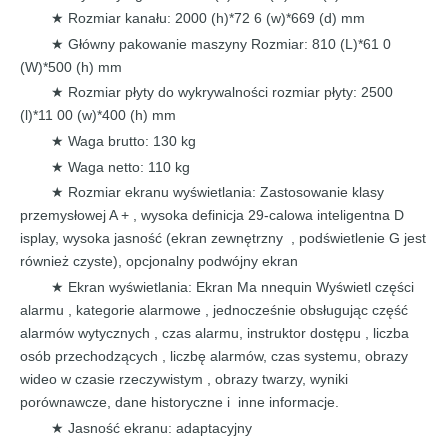
Rozmiar kanału: 2000 (h)*72
6 (w)*669 (d) mm
★
Główny pakowanie maszyny Rozmiar: 810 (L)*61
0
★
(W)*500 (h) mm
Rozmiar płyty do wykrywalności rozmiar płyty: 2500
★
(l)*11
00 (w)*400 (h) mm
Waga brutto:
130 kg
★
Waga netto:
110 kg
★
Rozmiar ekranu wyświetlania: Zastosowanie klasy
★
przemysłowej A
+
,
wysoka
definicja 29-calowa inteligentna D
isplay, wysoka
jasność
(ekran zewnętrzny
, podświetlenie
G jest
również
czyste),
opcjonalny
podwójny
ekran
Ekran wyświetlania: Ekran Ma nnequin Wyświetl
części
★
alarmu , kategorie
alarmowe
, jednocześnie obsługując część
alarmów wytycznych
,
czas alarmu, instruktor dostępu
, liczba
osób
przechodzących
, liczbę alarmów,
czas systemu, obrazy
wideo
w
czasie rzeczywistym
, obrazy twarzy,
wyniki
porównawcze,
dane historyczne
i
inne informacje.
Jasność ekranu: adaptacyjny
★