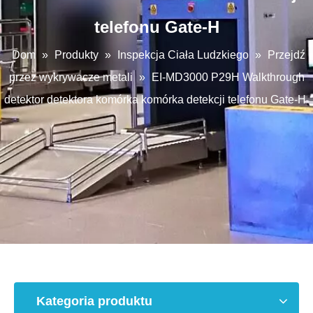
telefonu Gate-H
Dom
»
Produkty
»
Inspekcja Ciała Ludzkiego
»
Przejdź
przez wykrywacze metali
»
EI-MD3000 P29H Walkthrough
detektor detektora komórka komórka detekcji telefonu Gate-H
Kategoria produktu