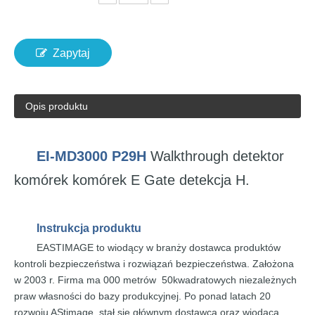
Zapytaj
Opis produktu
EI-MD3000
P29H
Walkthrough
detektor
komórek
komórek
E
Gate detekcja H.
Instrukcja
produktu
EASTIMAGE
to
wiodący w branży
dostawca produktów
kontroli bezpieczeństwa
i rozwiązań bezpieczeństwa.
Założona
w 2003 r.
Firma
ma
000 metrów
50
kwadratowych
niezależnych
praw własności do
bazy produkcyjnej. Po
ponad
latach
20
rozwoju
AStimage
stał
się
głównym dostawcą oraz wiodącą