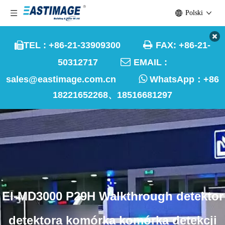
Polski

TEL : +86-21-33909300
FAX: +86-21-


50312717
EMAIL :

sales@eastimage.com.cn
WhatsApp：
+86
18221652268、18516681297
EI-MD3000 P29H Walkthrough detektor
detektora komórka komórka detekcji