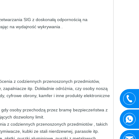
rzetwarzania SIG z
doskonałą odpornością
na
ając na wydajność
wykrywania
.
łócenia z codziennych przenoszonych przedmiotów,
y, zapalniacze itp.
Dokładnie odróżnia, czy
osoby noszą
dy, cyfrowe
obrony,
kamfer
i
inne
produkty
elektroniczne
a, gdy osoby
przechodzą
przez
bramę
bezpieczeństwa
z
jących
dozwolony
limit.
enia z codziennych przenoszonych przedmiotów
,
takich
tymiwacze, kubki ze stali nierdzewnej,
parasole itp.
, płatki, puszki aluminiowe, puszki
z
metalowych,