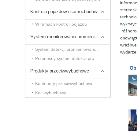
informac
stereos
Kontrola pojazdów i samochodów
technol
wykryty
W ramach kontroli pojazdu
różnoro
System monitorowania promieniowania
obowiąz
wrażliw
System detekcji promieniowania typu tunelowego
wydarze
Przenośny system detekcji promieniowania
Obs
Produkty przeciwwybuchowe
Kontenery przeciwwybuchowe
Koc wybuchowy