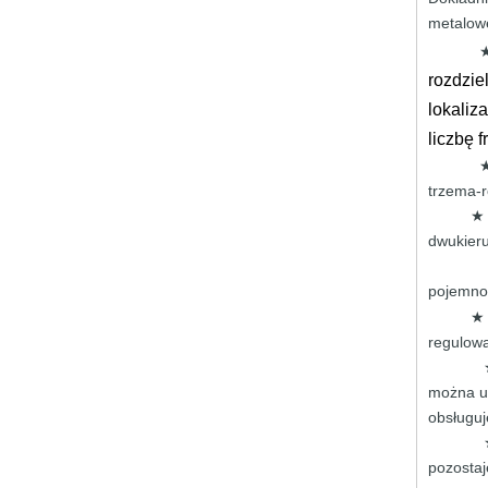
metalo
rozdzie
lokaliz
liczbę 
trzema-r
dwukier
pojemno
regulow
można u
obsługu
pozostaj