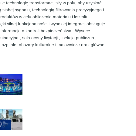
uje
technologię
transformacji
siły
w polu,
aby
uzyskać
ą słabej sygnału,
technologią
filtrowania precyzyjnego
i
produktów
w celu
obliczenia
materiału
i
kształtu
ięki
silnej
funkcjonalności
i
wysokiej
integracji
obsługuje
 informacje
o kontroli
bezpieczeństwa
.
Wysoce
minacyjna
,
sala
oceny
licytacji ,
sekcja
publiczna
,
,
szpitale,
obszary
kulturalne
i
malownicze
oraz
główne