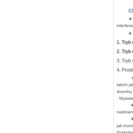
C
★ 
interfer
1. Tryb
2. Tryb
3. Tryb
4. Prod
takich
j
dowolny 
.
Wyświ
★
nadmie
★
jak mon
Dokładn