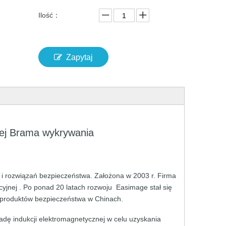
Ilość：
Zapytaj
ej
Brama wykrywania
a
i rozwiązań bezpieczeństwa.
Założona w 2003 r.
Firma
cyjnej
. Po
ponad
20 latach
rozwoju
Easimage
stał
się
produktów bezpieczeństwa
w
Chinach.
sadę
indukcji
elektromagnetycznej
w
celu
uzyskania