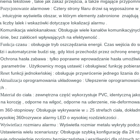
nienia
tekstowe
,
takie jak
zakaz przejścia, a także
migające
przypomn
alarmowe
: Cztery strony filaru drzwi są wyposażone w
Pozycjonowanie
e,
intuicyjnie
wyświetla
obszar, w którym elementy zabronione
znajdują
la
liczby
lalek
i
wskazówki
dotyczące
lokalizacji
alarmu
.
Komunikacja wielokanałowa: Obsługuje wiele
kanałów komunikacyjnyc
★
śnie, bez zakłóceń wpływających na efektywność
.
czasu
: obsługuje tryb oszczędzania energii.
Czas wejścia do 
Funkcja
dzi
i
automatycznie
budzi się, gdy ktoś przechodzi przez
ochronę
energ
Ochrona
hasła
zabawa
: tylko poprawne wprowadzanie hasła umożliw
★
ń
parametrów
.
Użytkownicy mogą ustawić i
obsługiwać
funkcję pobiera
funkcji
jednokeńskiej
: obsługuje przywrócenie jednego
lizania d
Reset
oprogramowania układowego
:
Ulepszenie oprogramowan
Aktualizacja
ch .
do ciała
: zewnętrzna część wykorzystuje
PVC, identyczną
jak
Materiał
e
na
korozję
, odporne na wilgoć, odporne na uderzenie,
nie-deformowa
rm 360-stopniowy: Obsługuje wykrywanie
w
25 strefach ciała, dokład
≥
wysokiej
360
rozrywce alarmy LED
o wysokiej rozdzielczości
.
rozmiaru alarmu
:
Wyświetla rozmiar metalu wykryty podc
Wyświetlacz
Ustawienia wielu scenariuszy: Obsługuje szybką konfigurację dla 24 ró
★
wuje
odpowiednie poziomy
bezpieczeństwa
i wrażliwości dla różnych 