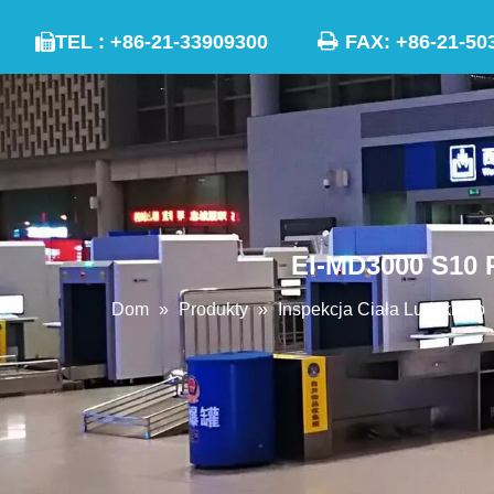

TEL : +86-21-33909300
FAX: +86-21

EI-MD3000 S10 P
Dom
»
Produkty
»
Inspekcja Ciała Ludzkiego