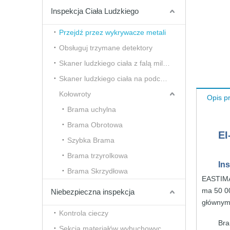
Inspekcja Ciała Ludzkiego
Przejdź przez wykrywacze metali
Obsługuj trzymane detektory
Skaner ludzkiego ciała z falą milimetrową
Skaner ludzkiego ciała na podczerwień i termiczny
Kołowroty
Opis p
Brama uchylna
Brama Obrotowa
EI
Szybka Brama
Brama trzyrolkowa
In
Brama Skrzydłowa
EASTI
ma 50
0
Niebezpieczna inspekcja
głównym
Kontrola cieczy
Bra
Sekcja materiałów wybuchowych i narkotyków