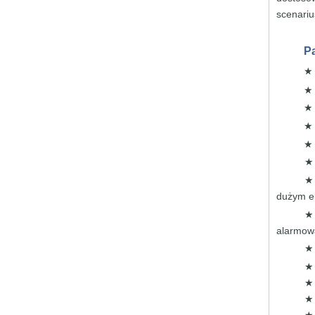
scenari
P
dużym
e
alarmo