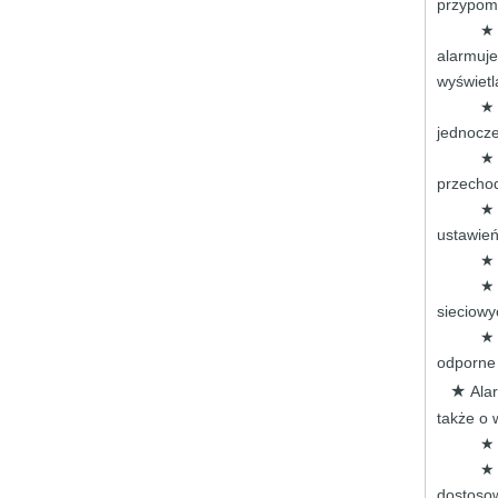
przypom
★ 
alarmuj
wyświet
jednocze
★ 
przecho
ustawie
★ 
★ 
sieciowy
★ 
odporn
★
Ala
także o 
★ 
dostoso