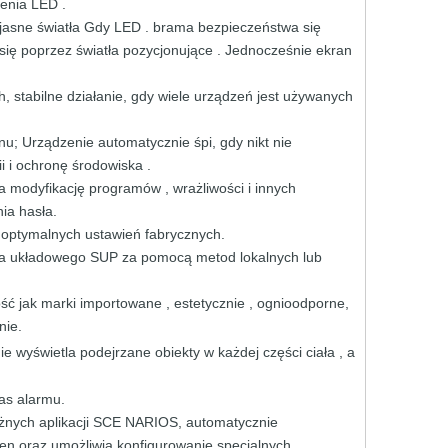
ienia
LED
.
jasne
światła Gdy
LED .
brama
bezpieczeństwa
się
się
poprzez światła
pozycjonujące
. Jednocześnie
ekran
h,
stabilne
działanie, gdy
wiele
urządzeń
jest
używanych
snu; Urządzenie
automatycznie
śpi,
gdy
nikt
nie
ii
i
ochronę
środowiska
.
ia
modyfikację
programów
,
wrażliwości
i
innych
nia hasła.
o optymalnych ustawień fabrycznych.
ia układowego SUP za pomocą
metod lokalnych lub
ość
jak
marki
importowane ,
estetycznie
, ognioodporne,
nie.
nie wyświetla
podejrzane
obiekty
w
każdej części
ciała
,
a
zas
alarmu.
żnych aplikacji
SCE
NARIOS,
automatycznie
scen oraz umożliwia konfigurowanie
specjalnych