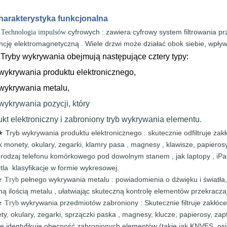
harakterystyka
funkcjonalna
cyfrowych
:
zawiera cyfrowy
system filtrowania p
Technologia impulsów
encję
elektromagnetyczną
.
Wiele drzwi może działać obok siebie,
wpływ
Tryby wykrywania obejmują następujące cztery typy:
★
 wykrywania produktu elektronicznego,
 wykrywania metalu,
 wykrywania pozycji, który
ukt elektroniczny i zabroniony tryb wykrywania elementu.
Tryb
wykrywania
produktu
elektronicznego :
skutecznie odfiltruje
zak
★
ak
monety,
okulary, zegarki,
klamry
pasa ,
magnesy
, klawisze, papieros
rodzaj telefonu
komórkowego
pod
dowolnym
stanem
,
jak
laptopy
,
iPa
etla
klasyfikacje w
formie wykresowej.
pełnego
wykrywania
metalu
: powiadomienia o dźwięku i światł
 Tryb
rną
ilością
metalu
, ułatwiając skuteczną kontrolę
elementów przekracza
wykrywania
przedmiotów
zabroniony
:
Skutecznie filtruje
zakłóc
 Tryb
ety,
okulary, zegarki,
sprzączki
paska ,
magnesy,
klucze, papierosy, zap
ie
identyfikuje
obecność
zabronionych
elementów
(takie jak
KNVES, osie