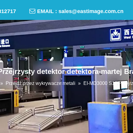

-50312717
EMAIL :
sales@eastimage.com.cn
rzejrzysty detektor detektora-martej 
»
Przejdź przez wykrywacze metali
»
EI-MD3000 S10 Przejrzy