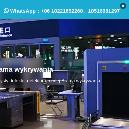

WhatsApp：
+86 18221652268、18516681297
Brama wykrywania
sty detektor detektora-martej Brama wykrywania