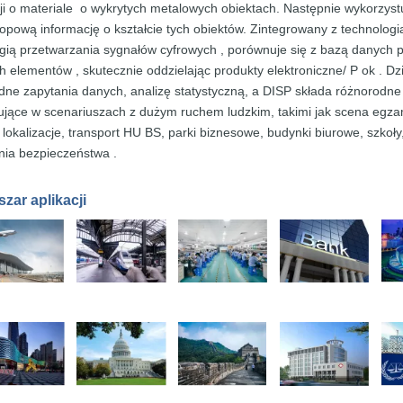
ji o
materiale
o wykrytych metalowych obiektach.
Następnie wykorzyst
kopową
informację
o kształcie tych obiektów.
Zintegrowany z
technologi
ogią
przetwarzania sygnałów cyfrowych
, porównuje się z
bazą danych
ch
elementów
,
skutecznie oddzielając produkty elektroniczne/
P
ok
.
Dz
dne zapytania danych, analizę statystyczną, a DISP
składa różnorodne
ujące
w scenariuszach z dużym
ruchem ludzkim, takimi jak
scena
egza
e
lokalizacje, transport
HU
BS, parki biznesowe, budynki biurowe,
szkoły
nia
bezpieczeństwa .
zar aplikacji