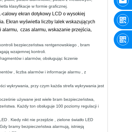
etla klasyfikacje w
formie graficznej.
.1-calowy ekran dotykowy LCD o wysokiej
ia. Ekran wyświetla liczby lalek wskazujących
ji alarmu, czas alarmu, wskazanie przejścia,
kontroli
bezpieczeństwa
rentgenowskiego ,
bram
agają
wzajemnej
kontroli.
 fragmentów
i
alarmów,
obsługując liczenie
mentów ,
liczba
alarmów
i informacje
alarmu
, z
wości wykrywania, przy czym
każda
strefa
wykrywania
jest
ocześnie
używane
jest
wiele
bram bezpieczeństwa,
czeństwa.
Każdy
ton
obsługuje
100
poziomy
regulacji
i
a LED
. Kiedy
nikt nie
przejdzie
,
zielone
światło
LED
Gdy
bramy
bezpieczeństwa
alarmują,
istnieją