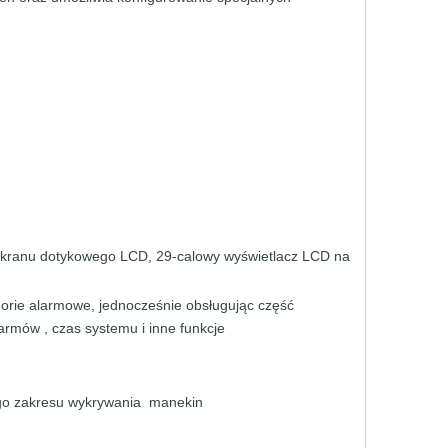
ekranu dotykowego LCD, 29-calowy
wyświetlacz
LCD
na
gorie alarmowe, jednocześnie
obsługując
część
larmów
,
czas
systemu
i
inne funkcje
go
zakresu
wykrywania
manekin