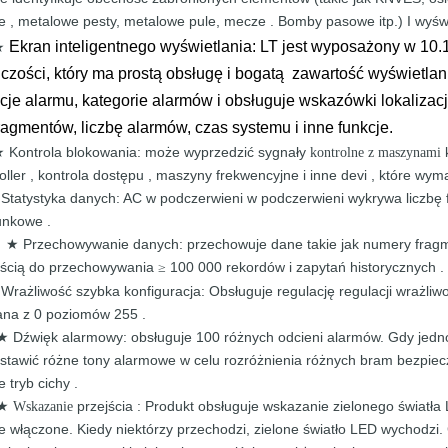
we
,
metalowe
pesty,
metalowe
pule,
mecze
.
Bomby
pasowe
itp.)
I
wyświ
Ekran inteligentnego wyświetlania: LT jest wyposażony w 10
★
lczości, który ma prostą obsługę i bogatą zawartość wyświetlan
acje alarmu, kategorie alarmów i obsługuje wskazówki lokalizac
fragmentów, liczbę alarmów, czas systemu i inne funkcje.
Kontrola blokowania: może wyprzedzić
sygnały
★
kontrolne z maszynami
oller ,
kontrola
dostępu ,
maszyny frekwencyjne i inne devi
, które wym
Statystyka danych:
AC w ​​podczerwieni w podczerwieni
wykrywa
liczbę
★
unkowe
.
Przechowywanie danych: przechowuje dane takie jak numery
frag
★
ścią
do
przechowywania
100 000
rekordów i
zapytań historycznych
.
≥
Wrażliwość szybka konfiguracja: Obsługuje
regulację regulacji wrażli
★
ana z
0
poziomów
255
.
Dźwięk alarmowy: obsługuje
100 różnych odcieni alarmów. Gdy
jedn
★
stawić
różne
tony alarmowe
w celu rozróżnienia różnych bram bezpie
je
tryb
cichy
.
przejścia
:
Produkt obsługuje
wskazanie
zielonego światł
★ Wskazanie
e włączone. Kiedy niektórzy
przechodzi,
zielone
światło LED
wychodzi.