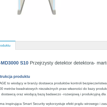
roduktu
-MD3000 S10
Przejrzysty
detektor detektora-
mart
strukcja
produktu
MAGE
to
wiodący w branży
dostawca produktów
kontroli bezpieczeństw
00 metrów
kwadratowych
niezależnych praw własności
do bazy
produk
 dostawcą oraz wiodącą bazą
badawczo -rozwojową i
produkcyjną
dla
ma inspirująca Smart Security
wykorzystuje
efekt prądu
wirowego
i
za