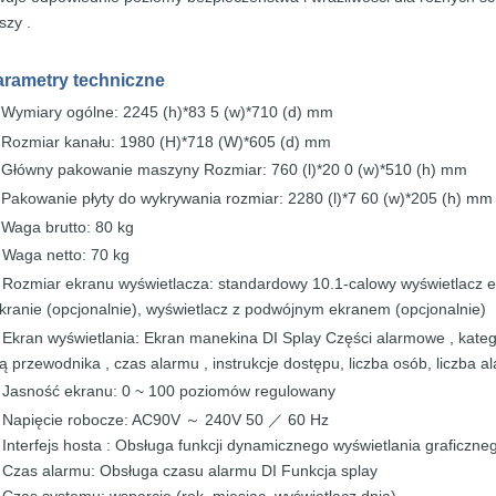
uszy
.
arametry
techniczne
Wymiary ogólne: 2245 (h)*83
5 (w)*710 (d) mm
★
Rozmiar kanału:
1980 (H)*718 (W)*605 (d) mm
★
Główny pakowanie maszyny Rozmiar: 760 (l)*20
0 (w)*510 (h) mm
★
Pakowanie płyty do wykrywania rozmiar: 2280 (l)*7
60 (w)*205 (h) mm
★
Waga brutto: 80 kg
★
Waga netto: 70 kg
★
Rozmiar ekranu wyświetlacza: standardowy
10.1-calowy
wyświetlacz 
★
kranie
(opcjonalnie), wyświetlacz
z podwójnym ekranem
(opcjonalnie)
Ekran wyświetlania: Ekran manekina DI Splay
Części
alarmowe ,
kate
★
wą
przewodnika
,
czas
alarmu
,
instrukcje
dostępu, liczba osób,
liczba
a
Jasność ekranu: 0 ~ 100
poziomów regulowany
★
Napięcie robocze: AC90V
～
240V 50
／
60 Hz
★
Interfejs
hosta
:
Obsługa
funkcji
dynamicznego
wyświetlania
graficzne
★
Czas alarmu: Obsługa czasu alarmu DI
Funkcja splay
★